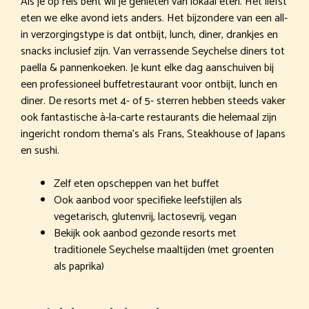
Als je op reis bent wil je genieten van lokaal eten. Het liefst
eten we elke avond iets anders. Het bijzondere van een all-
in verzorgingstype is dat ontbijt, lunch, diner, drankjes en
snacks inclusief zijn. Van verrassende Seychelse diners tot
paella & pannenkoeken. Je kunt elke dag aanschuiven bij
een professioneel buffetrestaurant voor ontbijt, lunch en
diner. De resorts met 4- of 5- sterren hebben steeds vaker
ook fantastische à-la-carte restaurants die helemaal zijn
ingericht rondom thema’s als Frans, Steakhouse of Japans
en sushi.
Zelf eten opscheppen van het buffet
Ook aanbod voor specifieke leefstijlen als
vegetarisch, glutenvrij, lactosevrij, vegan
Bekijk ook aanbod gezonde resorts met
traditionele Seychelse maaltijden (met groenten
als paprika)