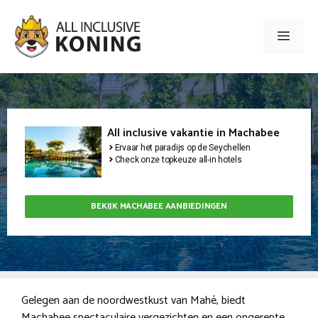
Ga
naar
Men
de
inhoud
All inclusive vakantie in Machabee
Ervaar het paradijs op de Seychellen
Check onze topkeuze all-in hotels
BEKIJK MACHABEE AANBIEDINGEN
Gelegen aan de noordwestkust van Mahé, biedt
Machabee spectaculaire vergezichten en een ongerepte