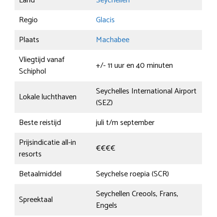
Land
Seychellen
Regio
Glacis
Plaats
Machabee
Vliegtijd vanaf
+/- 11 uur en 40 minuten
Schiphol
Seychelles International Airport
Lokale luchthaven
(SEZ)
Beste reistijd
juli t/m september
Prijsindicatie all-in
€€€€
resorts
Betaalmiddel
Seychelse roepia (SCR)
Seychellen Creools, Frans,
Spreektaal
Engels