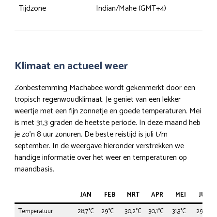
Tijdzone
Indian/Mahe (GMT+4)
Klimaat en actueel weer
Zonbestemming Machabee wordt gekenmerkt door een
tropisch regenwoudklimaat. Je geniet van een lekker
weertje met een fijn zonnetje en goede temperaturen. Mei
is met 31,3 graden de heetste periode. In deze maand heb
je zo’n 8 uur zonuren. De beste reistijd is juli t/m
september. In de weergave hieronder verstrekken we
handige informatie over het weer en temperaturen op
maandbasis.
JAN
FEB
MRT
APR
MEI
JUN
Temperatuur
28,7°C
29°C
30,2°C
30,1°C
31,3°C
29,9°C