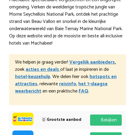
omgeving. Verken de weelderige tropische jungle van
Morne Seychellois National Park, ontdek het prachtige
strand van Beau Vallon en snorkel in de kleurrijke
onderwaterwereld van Baie Ternay Marine National Park.
Op deze website vind je de mooiste en beste all-inclusive
hotels van Machabee!
We helpen je graag verder!
Vergelijk aanbieders
,
zoek
acties en deals
of laat je inspireren in de
hotel-keuzehulp
. We delen hier ook
hotspots en
attracties
, relevante
reisinfo
,
het 7-daagse
weerbericht
en een praktische
FAQ
.
🥇
Grootste aanbod
Bekijken