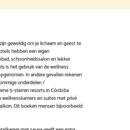
zijn geweldig om je lichaam en geest te
otels hebben een eigen
bad, schoonheidssalon en lekker
els is het gebruik van de wellness
 opgenomen. In andere gevallen rekenen
 sommige onderdelen /
erne 5-sterren resorts in Córdoba
 wellnesskamers en suites met privé
balkon. Dit boeken mensen bijvoorbeeld
otelkamer met sauna geeft een extra