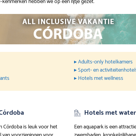
-kenmerken hebben we op een rijtje gezet.
▸ Adults-only hotelkamers
▸ Sport- en activiteitenhotel
rants
▸ Hotels met wellness
n Córdoba
Hotels met water
in Córdoba is leuk voor het
Een aquapark is een attracti
l van voorzieningen voor
zwembaden, kronkelglijbane