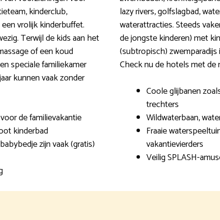
tieteam, kinderclub,
lazy rivers, golfslagbad, wa
een vrolijk kinderbuffet.
waterattracties. Steeds vak
ezig. Terwijl de kids aan het
de jongste kinderen) met ki
 massage of een koud
(subtropisch) zwemparadijs is 
en speciale familiekamer
Check nu de hotels met de 
 jaar kunnen vaak zonder
Coole glijbanen zoals
trechters
voor de familievakantie
Wildwaterbaan, wate
root kinderbad
Fraaie waterspeeltui
babybedje zijn vaak (gratis)
vakantievierders
Veilig SPLASH-amus
g