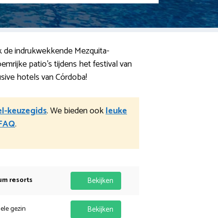
oek de indrukwekkende Mezquita-
mrijke patio’s tijdens het festival van
lusive hotels van Córdoba!
l-keuzegids
. We bieden ook
leuke
FAQ
.
um resorts
Bekijken
hele gezin
Bekijken