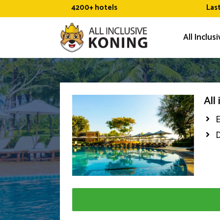
Ga
4200+ hotels
Las
naar
de
All Inclus
inhoud
All
E
D