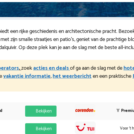
 biedt een rijke geschiedenis en architectonische pracht. Bez
et zijn smalle straatjes en patio’s, geniet van de prachtige bloe
adalquivir. Op deze plek kan je aan de slag met de beste all-inc
perators
,
zoek
acties en deals
of ga aan de slag met de
hote
ge
vakantie informatie
,
het weerbericht
en een praktische
od
Bekijken
🏅
Premi
Bekijken
Voor 't 