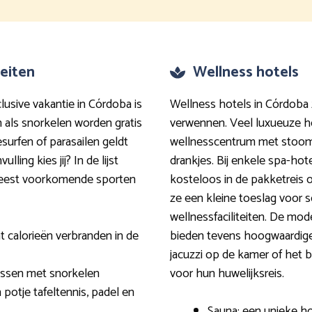
teiten
Wellness hotels
lusive vakantie in Córdoba is
Wellness hotels in Córdoba 
n als snorkelen worden gratis
verwennen. Veel luxueuze h
surfen of parasailen geldt
wellnesscentrum met stoom
ling kies jij? In de lijst
drankjes. Bij enkele spa-hot
eest voorkomende sporten
kosteloos in de pakketreis
ze een kleine toeslag voor
wellnessfaciliteiten. De mod
t calorieën verbranden in de
bieden tevens hoogwaardige
jacuzzi op de kamer of het 
issen met snorkelen
voor hun huwelijksreis.
 potje tafeltennis, padel en
Sauna: een unieke h