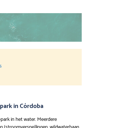
s
park in Córdoba
epark in het water. Meerdere
n (stroomversnellingen, wildwaterbaan,