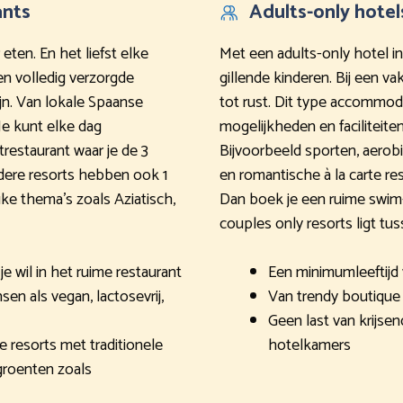
ants
Adults-only hotel
 eten. En het liefst elke
Met een adults-only hotel i
en volledig verzorgde
gillende kinderen. Bij een v
zijn. Van lokale Spaanse
tot rust. Dit type accommod
Je kunt elke dag
mogelijkheden en faciliteite
trestaurant waar je de 3
Bijvoorbeeld sporten, aerobi
dere resorts hebben ook 1
en romantische à la carte re
uke thema’s zoals Aziatisch,
Dan boek je een ruime swim
couples only resorts ligt tuss
 wil in het ruime restaurant
Een minimumleeftijd v
n als vegan, lactosevrij,
Van trendy boutique 
Geen last van krijse
resorts met traditionele
hotelkamers
groenten zoals