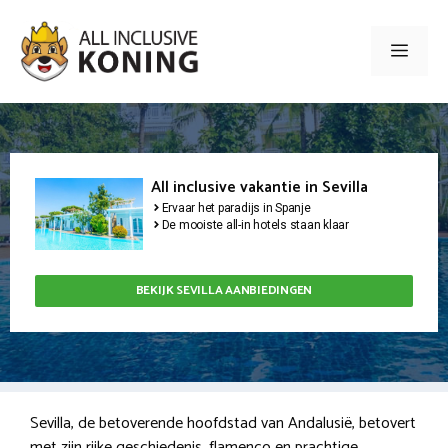
Ga
naar
Men
de
inhoud
All inclusive vakantie in Sevilla
Ervaar het paradijs in Spanje
De mooiste all-in hotels staan klaar
BEKIJK SEVILLA AANBIEDINGEN
Sevilla, de betoverende hoofdstad van Andalusië, betovert
met zijn rijke geschiedenis, flamenco en prachtige