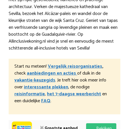
architectuur. Verken de majestueuze kathedraal van
Sevilla, bezoek het Alcázar-paleis en wandel door de
kleurrijke straten van de wijk Santa Cruz. Geniet van tapas
en verfrissende sangria op levendige pleinen en maak een
boottocht op de Guadalquivir-rivier. Op
Allinclusivekoning.nl vind je snel en eenvoudig de meest
schitterende all-inclusive hotels van Sevilla!
Start nu meteen!
Vergelijk reisorganisaties
,
check
aanbiedingen en acties
of duik in de
vakantie-keuzegids
. Je treft hier ook meer info
over
interessante plekken
, de nodige
reisinformatie
,
het 7-daagse weerbericht
en
een duidelijke
FAQ
.
🥇
Grootste aanbod
Bekijken