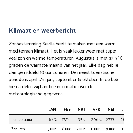
Klimaat en weerbericht
Zonbestemming Sevilla heeft te maken met een warm
mediterraan klimaat. Het is vaak lekker weer met super
veel zon en warme temperaturen. Augustus is met 33,5 °C
graden de warmste maand van het jaar. Elke dag heb je
dan gemiddeld 10 uur zonuren. De meest toeristische
periode is april t/m juni, september & oktober. In de box
hierna delen wij handige informatie over de
meteorologische gegevens.
JAN
FEB
MRT
APR
MEI
JUN
Temperatuur
16,8°C
17,3°C
19,5°C
20,6°C
27,3°C
28,6°C
Zonuren
5 uur
6 uur
7 uur
8 uur
9 uur
11 uur