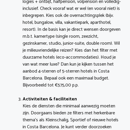
logies + ontbijt, halfpension, volpension en volledig-
inclusief. Check vooraf wat er wel (en vooral niet) is
inbegrepen. Kies ook de overnachtingsplek (bijv.
hotel, bungalow, villa, vakantiepark, aparthotel,
resort). In de basis kan je direct wensen doorgeven
m.b.t. kamertype (single room, zeezicht,
gezinskamer, studio, junior-suite, double room). Wil
je milieuvriendelijke reizen? Kies dan het filter met
duurzame hotels (eco-accommodaties). Houd je
van wat meer luxe? Dan kun je kijken tussen het
aanbod 4-sterren of 5-sterren hotels in Costa
Barcelona. Bepaal ook een maximaal budget.
Bijvoorbeeld tot €575,00 p.p.
Activiteiten & faciliteiten
Kies de diensten die minimaal aanwezig moeten
zijn. Doorgaans bieden ze filters met herkenbare
thema’s als Kleinschalig, Sportief of nieuwe hotels
in Costa Barcelona. Je kunt verder doorzoeken