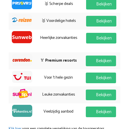
🥈 Scherpe deals
Bekijken
🥉 Voordelige hotels
Bekijken
Heerlijke zonvakanties
Bekijken
🏅
Premium resorts
Bekijken
Voor 't hele gezin
Bekijken
Leuke zonvakanties
Bekijken
Veelzijdig aanbod
Bekijken
Klik hier
voor een complete vergelijking van de touroperators.