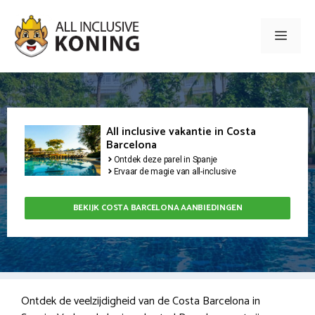
Ga
naar
Men
de
inhoud
All inclusive vakantie in Costa
Barcelona
Ontdek deze parel in Spanje
Ervaar de magie van all-inclusive
BEKIJK COSTA BARCELONA AANBIEDINGEN
Ontdek de veelzijdigheid van de Costa Barcelona in