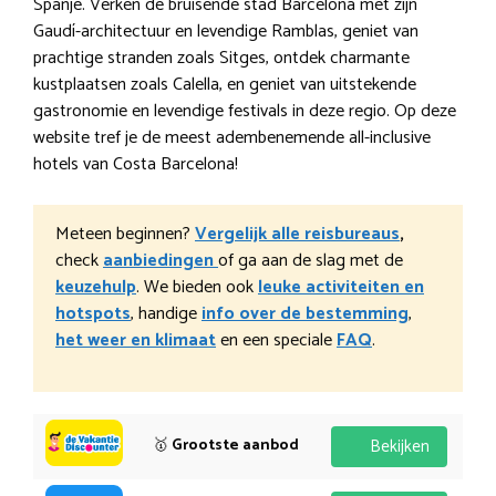
Spanje. Verken de bruisende stad Barcelona met zijn
Gaudí-architectuur en levendige Ramblas, geniet van
prachtige stranden zoals Sitges, ontdek charmante
kustplaatsen zoals Calella, en geniet van uitstekende
gastronomie en levendige festivals in deze regio. Op deze
website tref je de meest adembenemende all-inclusive
hotels van Costa Barcelona!
Meteen beginnen?
Vergelijk alle reisbureaus
,
check
aanbiedingen
of ga aan de slag met de
keuzehulp
. We bieden ook
leuke activiteiten en
hotspots
, handige
info over de bestemming
,
het weer en klimaat
en een speciale
FAQ
.
🥇
Grootste aanbod
Bekijken