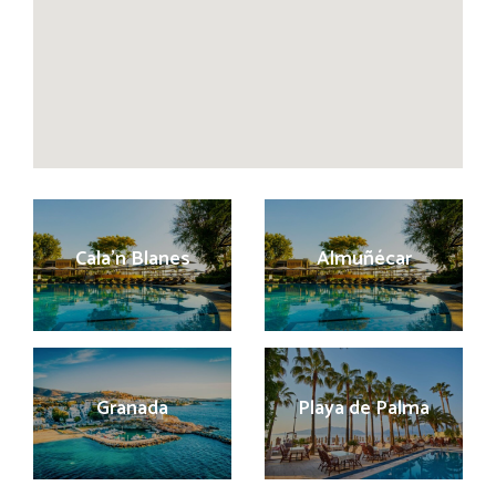
Cala’n Blanes
Almuñécar
Granada
Playa de Palma