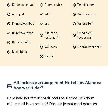
Kinderzwembad
Roomservice
Tennisbanen
Aquapark
WIFI
Watersporten
Binnenzwembad
Lift
Windsurfen
Buitenzwembad
À la carte
Huisdieren
restaurant
toegestaan
Bij het strand
Wellness
Rolstoelvriendelijk
Discotheek
Sauna
All-inclusive arrangement Hotel Los Alamos:
hoe werkt dat?
Ga je naar het familiehotelHotel Los Alamos Benidorm
met een all-in verzorging? Dan kun je maximaal genieten.