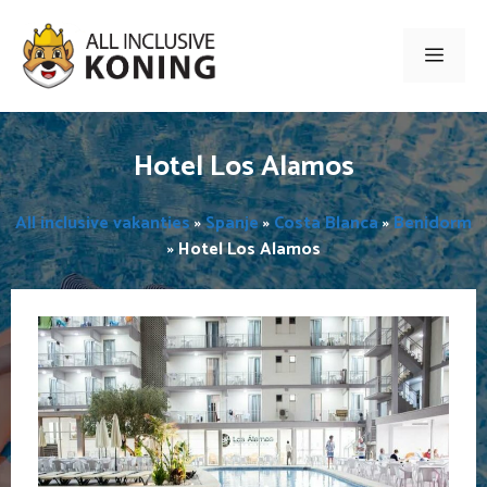
Ga
naar
Men
de
inhoud
Hotel Los Alamos
All inclusive vakanties
»
Spanje
»
Costa Blanca
»
Benidorm
»
Hotel Los Alamos