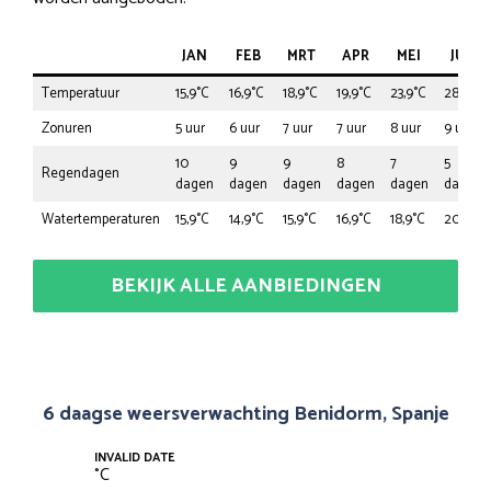
JAN
FEB
MRT
APR
MEI
JUN
Temperatuur
15,9°C
16,9°C
18,9°C
19,9°C
23,9°C
28,9°C
Zonuren
5 uur
6 uur
7 uur
7 uur
8 uur
9 uur
10
9
9
8
7
5
Regendagen
dagen
dagen
dagen
dagen
dagen
dagen
Watertemperaturen
15,9°C
14,9°C
15,9°C
16,9°C
18,9°C
20,9°C
BEKIJK ALLE AANBIEDINGEN
6 daagse weersverwachting Benidorm, Spanje
INVALID DATE
°
C