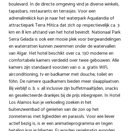
boulevard. In de directe omgeving vind je diverse winkels,
tapasbars, restaurants en terrasjes. Voor een
adrenalinekick kun je naar het waterpark Aqualandia of
attractiepark Terra Mítica dat zich op respectievelijk ca. 3
km en 8 km afstand van het hotel bevindt. Nationaal Park
Serra Gelada is ook een mooie plek voor bergwandelingen
en waterratten kunnen zwemmen onder de watervallen
van Algar. Het hotel beschikt over ca. 130 moderne en
comfortabele kamers verdeeld over twee gebouwen. Alle
kamers zijn standaard voorzien van o. a. gratis WiFi,
airconditioning, tv en badkamer met douche, toilet en
föhn. De ruimere quadkamers bieden meer slaapplaatsen.
Bij verblijf o. b. v. all inclusive zijn buffetmaaltijden, snacks
en geselecteerde drankjes bij de prijs inbegrepen. In Hotel
Los Alamos kun je verkoeling zoeken in het
buitenzwembad of genieten van de zon op het
zonneterras met ligbedden en parasols. Voor wie liever
actief bezig is, is er een animatieprogramma en tegen
betaling kun je biljarten. Er worden regelmatig avonden