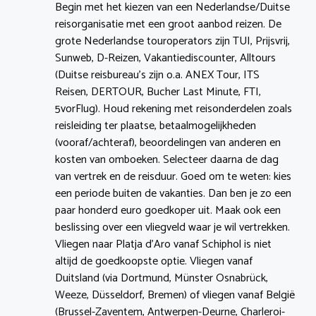
Begin met het kiezen van een Nederlandse/Duitse
reisorganisatie met een groot aanbod reizen. De
grote Nederlandse touroperators zijn TUI, Prijsvrij,
Sunweb, D-Reizen, Vakantiediscounter, Alltours
(Duitse reisbureau’s zijn o.a. ANEX Tour, ITS
Reisen, DERTOUR, Bucher Last Minute, FTI,
5vorFlug). Houd rekening met reisonderdelen zoals
reisleiding ter plaatse, betaalmogelijkheden
(vooraf/achteraf), beoordelingen van anderen en
kosten van omboeken. Selecteer daarna de dag
van vertrek en de reisduur. Goed om te weten: kies
een periode buiten de vakanties. Dan ben je zo een
paar honderd euro goedkoper uit. Maak ook een
beslissing over een vliegveld waar je wil vertrekken.
Vliegen naar Platja d’Aro vanaf Schiphol is niet
altijd de goedkoopste optie. Vliegen vanaf
Duitsland (via Dortmund, Münster Osnabrück,
Weeze, Düsseldorf, Bremen) of vliegen vanaf België
(Brussel-Zaventem, Antwerpen-Deurne, Charleroi-