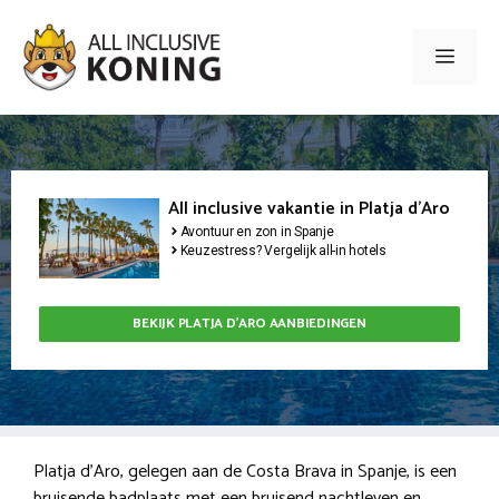
Ga
naar
Men
de
inhoud
All inclusive vakantie in Platja d'Aro
Avontuur en zon in Spanje
Keuzestress? Vergelijk all-in hotels
BEKIJK PLATJA D'ARO AANBIEDINGEN
Platja d’Aro, gelegen aan de Costa Brava in Spanje, is een
bruisende badplaats met een bruisend nachtleven en