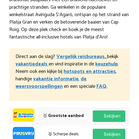
prachtige stranden. Ga winkelen in de populaire
winkelstraat Avinguda S’Agaró, ontspan op het strand van
Platja Gran en verken de betoverende baaien van Cap
Roig. Op deze plek check en boek je de meest
fantastische all-inclusive hotels van Platja d’Aro!
Direct aan de slag?
Vergelijk reisbureaus
,
bekijk
vakantiedeals
en vind inspiratie in de
keuzehulp
.
Neem ook een kijkje bij
hotspots en attracties
,
handige
vakantie informatie
,
de
weersvoorspellingen
en een speciale
FAQ
.
🥇
Grootste aanbod
Bekijken
🥈 Scherpe deals
Bekijken