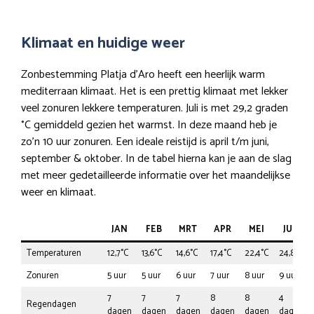
Klimaat en huidige weer
Zonbestemming Platja d’Aro heeft een heerlijk warm
mediterraan klimaat. Het is een prettig klimaat met lekker
veel zonuren lekkere temperaturen. Juli is met 29,2 graden
°C gemiddeld gezien het warmst. In deze maand heb je
zo’n 10 uur zonuren. Een ideale reistijd is april t/m juni,
september & oktober. In de tabel hierna kan je aan de slag
met meer gedetailleerde informatie over het maandelijkse
weer en klimaat.
JAN
FEB
MRT
APR
MEI
JUN
Temperaturen
12,7°C
13,6°C
14,6°C
17,4°C
22,4°C
24,8°C
Zonuren
5 uur
5 uur
6 uur
7 uur
8 uur
9 uur
7
7
7
8
8
4
Regendagen
dagen
dagen
dagen
dagen
dagen
dagen