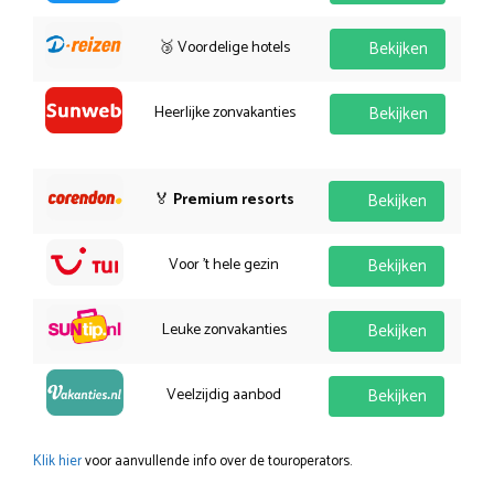
🥉 Voordelige hotels
Bekijken
Heerlijke zonvakanties
Bekijken
🏅
Premium resorts
Bekijken
Voor 't hele gezin
Bekijken
Leuke zonvakanties
Bekijken
Veelzijdig aanbod
Bekijken
Klik hier
voor aanvullende info over de touroperators.