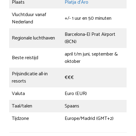
Plaats
Platja d’Aro
Vluchtduur vanaf
+/- 1 uur en 50 minuten
Nederland
Barcelona-El Prat Airport
Regionale luchthaven
(BCN)
april t/m juni, september &
Beste reistijd
oktober
Prijsindicatie all-in
€€€
resorts
Valuta
Euro (EUR)
Taal/talen
Spaans
Tijdzone
Europe/Madrid (GMT+2)