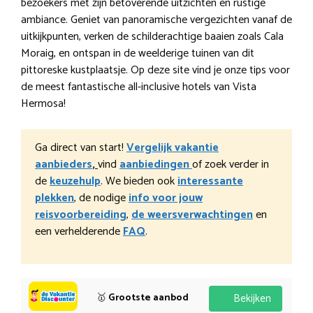
bezoekers met zijn betoverende uitzichten en rustige
ambiance. Geniet van panoramische vergezichten vanaf de
uitkijkpunten, verken de schilderachtige baaien zoals Cala
Moraig, en ontspan in de weelderige tuinen van dit
pittoreske kustplaatsje. Op deze site vind je onze tips voor
de meest fantastische all-inclusive hotels van Vista
Hermosa!
Ga direct van start!
Vergelijk vakantie
aanbieders
,
vind
aanbiedingen
of zoek verder in
de
keuzehulp
. We bieden ook
interessante
plekken
, de nodige
info voor jouw
reisvoorbereiding
,
de weersverwachtingen
en
een verhelderende
FAQ
.
🥇
Grootste aanbod
Bekijken