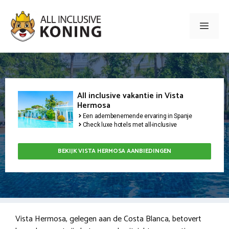
Ga
naar
Men
de
inhoud
All inclusive vakantie in Vista
Hermosa
Een adembenemende ervaring in Spanje
Check luxe hotels met all-inclusive
BEKIJK VISTA HERMOSA AANBIEDINGEN
Vista Hermosa, gelegen aan de Costa Blanca, betovert