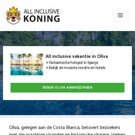
Ga
naar
Men
de
inhoud
All inclusive vakantie in Oliva
Fantastische hotspot in Spanje
Bekijk de mooiste resorts en hotels
BEKIJK OLIVA AANBIEDINGEN
Oliva, gelegen aan de Costa Blanca, betovert bezoekers
met zijn prachtige stranden en historische charme. Verken