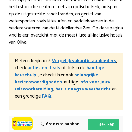
het historische centrum met zijn gotische kerk, ontspan
op de uitgestrekte zandstranden, en geniet van
watersporten zoals kitesurfen en paddleboarden in de
heldere wateren van de Middellandse Zee. Op deze pagina
vind je een overzicht met de meest luxe all-inclusive hotels
van Oliva!
Meteen beginnen?
Vergelijk vakantie aanbieders
,
check
acties en deals
of duik in de
handige
keuzehulp
. Je checkt hier ook
belangrijke
bezienswaardigheden
, nuttige
info voor jouw
reisvoorbereiding
,
het 7-daagse weerbericht
en
een grondige
FAQ
.
🥇
Grootste aanbod
Bekijken