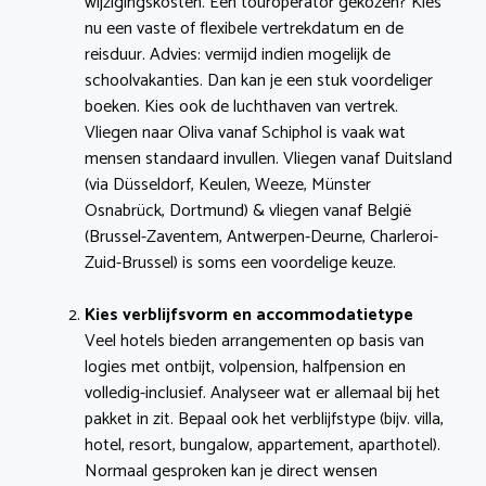
wijzigingskosten. Een touroperator gekozen? Kies
nu een vaste of flexibele vertrekdatum en de
reisduur. Advies: vermijd indien mogelijk de
schoolvakanties. Dan kan je een stuk voordeliger
boeken. Kies ook de luchthaven van vertrek.
Vliegen naar Oliva vanaf Schiphol is vaak wat
mensen standaard invullen. Vliegen vanaf Duitsland
(via Düsseldorf, Keulen, Weeze, Münster
Osnabrück, Dortmund) & vliegen vanaf België
(Brussel-Zaventem, Antwerpen-Deurne, Charleroi-
Zuid-Brussel) is soms een voordelige keuze.
Kies verblijfsvorm en accommodatietype
Veel hotels bieden arrangementen op basis van
logies met ontbijt, volpension, halfpension en
volledig-inclusief. Analyseer wat er allemaal bij het
pakket in zit. Bepaal ook het verblijfstype (bijv. villa,
hotel, resort, bungalow, appartement, aparthotel).
Normaal gesproken kan je direct wensen