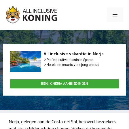
Ga
naar
Men
de
inhoud
All inclusive vakantie in Nerja
Perfecte uitvalsbasis in Spanje
Hotels en resorts voor jong en oud
BEKIJK NERJA AANBIEDINGEN
Nerja, gelegen aan de Costa del Sol, betovert bezoekers
met zijn schilderachtige charme. Verken de beroemde