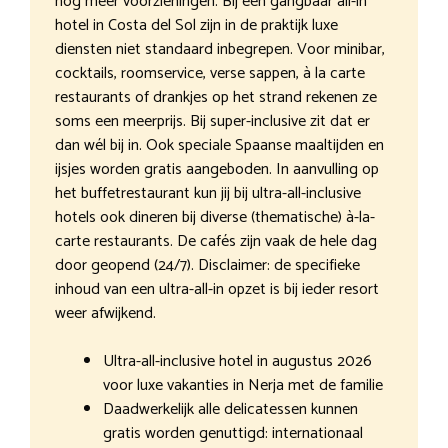
nóg meer voorzieningen. Bij een gangbaar all-in
hotel in Costa del Sol zijn in de praktijk luxe
diensten niet standaard inbegrepen. Voor minibar,
cocktails, roomservice, verse sappen, à la carte
restaurants of drankjes op het strand rekenen ze
soms een meerprijs. Bij super-inclusive zit dat er
dan wél bij in. Ook speciale Spaanse maaltijden en
ijsjes worden gratis aangeboden. In aanvulling op
het buffetrestaurant kun jij bij ultra-all-inclusive
hotels ook dineren bij diverse (thematische) à-la-
carte restaurants. De cafés zijn vaak de hele dag
door geopend (24/7). Disclaimer: de specifieke
inhoud van een ultra-all-in opzet is bij ieder resort
weer afwijkend.
Ultra-all-inclusive hotel in augustus 2026
voor luxe vakanties in Nerja met de familie
Daadwerkelijk alle delicatessen kunnen
gratis worden genuttigd: internationaal