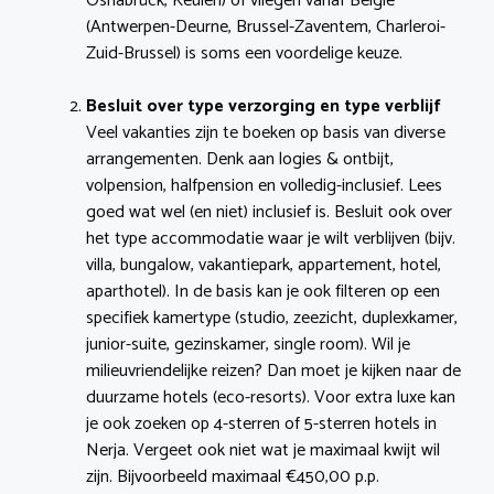
Osnabrück, Keulen) of vliegen vanaf België
(Antwerpen-Deurne, Brussel-Zaventem, Charleroi-
Zuid-Brussel) is soms een voordelige keuze.
Besluit over type verzorging en type verblijf
Veel vakanties zijn te boeken op basis van diverse
arrangementen. Denk aan logies & ontbijt,
volpension, halfpension en volledig-inclusief. Lees
goed wat wel (en niet) inclusief is. Besluit ook over
het type accommodatie waar je wilt verblijven (bijv.
villa, bungalow, vakantiepark, appartement, hotel,
aparthotel). In de basis kan je ook filteren op een
specifiek kamertype (studio, zeezicht, duplexkamer,
junior-suite, gezinskamer, single room). Wil je
milieuvriendelijke reizen? Dan moet je kijken naar de
duurzame hotels (eco-resorts). Voor extra luxe kan
je ook zoeken op 4-sterren of 5-sterren hotels in
Nerja. Vergeet ook niet wat je maximaal kwijt wil
zijn. Bijvoorbeeld maximaal €450,00 p.p.