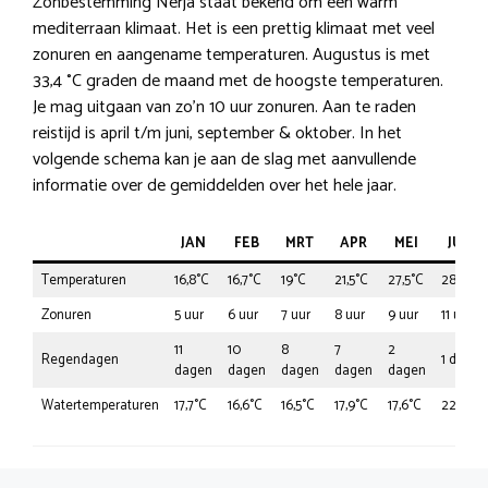
Zonbestemming Nerja staat bekend om een warm
mediterraan klimaat. Het is een prettig klimaat met veel
zonuren en aangename temperaturen. Augustus is met
33,4 °C graden de maand met de hoogste temperaturen.
Je mag uitgaan van zo’n 10 uur zonuren. Aan te raden
reistijd is april t/m juni, september & oktober. In het
volgende schema kan je aan de slag met aanvullende
informatie over de gemiddelden over het hele jaar.
JAN
FEB
MRT
APR
MEI
JUN
Temperaturen
16,8°C
16,7°C
19°C
21,5°C
27,5°C
28,8°C
Zonuren
5 uur
6 uur
7 uur
8 uur
9 uur
11 uur
11
10
8
7
2
Regendagen
1 dag
dagen
dagen
dagen
dagen
dagen
Watertemperaturen
17,7°C
16,6°C
16,5°C
17,9°C
17,6°C
22,2°C