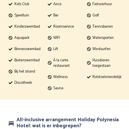
Kids Club
Airco
Fietsverhuur
Speeltuin
Bar
Golf
Kinderzwembad
Roomservice
Tennisbanen
Aquapark
WIFI
Watersporten
Binnenzwembad
Lift
Windsurfen
Buitenzwembad
À la carte
Huisdieren
restaurant
toegestaan
Bij het strand
Wellness
Rolstoelvriendelijk
Discotheek
Sauna
All-inclusive arrangement Holiday Polynesia
Hotel: wat is er inbegrepen?