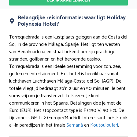
BEKIJK AANBIEDINGEN
Belangrijke reisinformatie: waar ligt Holiday
Polynesia Hotel?
Torrequebrada is een kustplaats gelegen aan de Costa del
Sol, in de provincie Málaga, Spanje. Het ligt ten westen
van Benalmádena en staat bekend om zijn prachtige
stranden, golfbanen en het beroemde casino.
Torrequebrada is een ideale bestemming voor zon, zee,
golfen en entertainment. Het hotel is bereikbaar vanaf
luchthaven Luchthaven Málaga-Costa del Sol (AGP). De
totale vliegtijd bedraagt zo’n 2 uur en 50 minuten. Je bent
soms vrij om je transfer zelf te kiezen. Je kunt
communiceren in het Spaans. Betalingen doe je met de
Euro (EUR). Het stopcontact type is F (230 V, 50 Hz). De
tijdzone is GMT+2 (Europe/Madrid). Interessant: bekijk ook
all-in paradijzen in het fraaie
Samaná
en
Koutouloufari
.