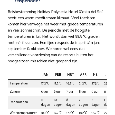
reisperiode?
Reisbestemming Holiday Polynesia Hotel (Costa del Sol)
heeft een warm mediterraan klimaat. Veel toeristen
komen hier vanwege het weer met goede temperaturen
en veel zonneschijn. De periode met de hoogste
temperaturen is Juli. Het wordt dan wel 33,3 °C graden
met +/- 11 uur zon. Een fijne reisperiode is april t/m juni,
september & oktober. We horen wel eens dat
verschillende voorziening van de resorts buiten het
hoogseizoen misschien niet geopend zijn.
JAN
FEB
MRT
APR
MEI
JUN
Temperatuur
17,2°C
17,2°C
19,2°C
21,2°C
27,3°C
29,3°C
Zonuren
5 uur
6 uur
7 uur
8 uur
9 uur
11 uur
11
10
8
7
2
1
Regendagen
dagen
dagen
dagen
dagen
dagen
dagen
Watertemperaturen
18,2°C
17,2°C
17,2°C
18,2°C
18,2°C
22,2°C