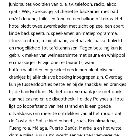
juniorsuites voorzien van o. a. tv, telefoon, radio, airco,
gratis WiFi, koelkastje, kitchenette, badkamer met bad
en/of douche, toilet en föhn en een balkon of terras. Het
hotel biedt twee zwembaden met zicht op zee, een apart
kinderbad, speeltuin, speelkamer, animatieprogramma,
fitnesscentrum, minigolfbaan, voetbalveld, basketbalveld
en mogelijkheid tot tafeltennissen. Tegen betaling kun je
gebruik maken van wellnessruimte met sauna en whirlpool
en massages. Er zijn drie restaurants, waar
buffetmaaltijden en geselecteerde non-alcoholische
drankjes bij all-inclusive boeking inbegrepen zijn. Overdag
kun je tussendoortjes bestellen bij de snackbar en drankjes
bij de handvol bars. Na het diner vermaak je je met dank
aan het casino en de discotheek. Holiday Polynesia Hotel
ligt op loopafstand van het strand en is een goede
uitvalsbasis om meer te ontdekken van al het moois dat
de Costa del Sol te bieden heeft, zoals Benalmádena,
Fuengirola, Málaga, Puerto Banús, Marbella en het witte
dorpje Mijas. Huurauto wordt aangeraden vanwege de