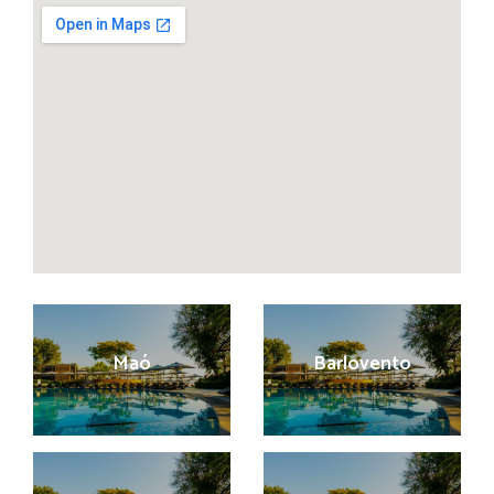
Maó
Barlovento