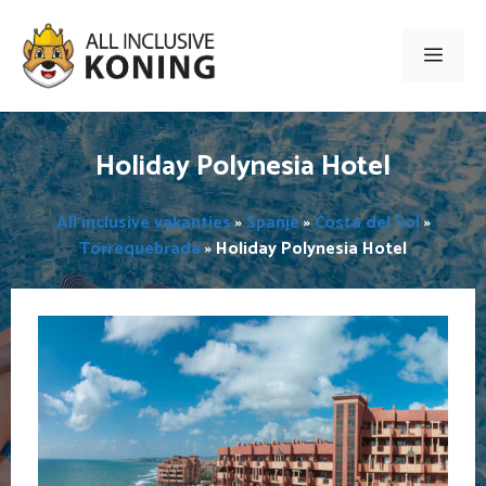
Ga
naar
Men
de
inhoud
Holiday Polynesia Hotel
All inclusive vakanties
»
Spanje
»
Costa del Sol
»
Torrequebrada
»
Holiday Polynesia Hotel