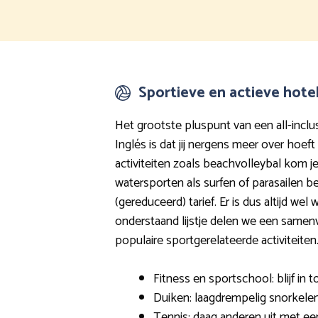
Sportieve en actieve hote
Het grootste pluspunt van een all-inclus
Inglés is dat jij nergens meer over hoef
activiteiten zoals beachvolleybal kom je
watersporten als surfen of parasailen be
(gereduceerd) tarief. Er is dus altijd wel 
onderstaand lijstje delen we een samen
populaire sportgerelateerde activiteiten
Fitness en sportschool: blijf in 
Duiken: laagdrempelig snorkelen
Tennis: daag anderen uit met ee