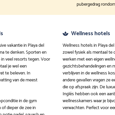
pubergedrag rondo
ls
Wellness hotels
ive vakantie in Playa del
Wellness hotels in Playa del
t na te denken. Sporten en
zowel fysiek als mentaal te 
 in veel resorts tegen. Voor
werken met een eigen welln
taal je wel een
gezichtsbehandelingen en mee
wat te beleven. In
verblijven in de wellness k
vatting van de meest
andere gevallen vragen ze ee
.
die op afspraak zijn. De luxu
Inglés hebben ook een aanb
topconditie in de gym
wellnesskamers waar je bijv
 of dieper de zee in
verwachten. Perfect voor een
n potje padel, squash en