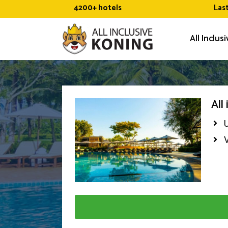
Ga
4200+ hotels
Las
naar
de
All Inclus
inhoud
All
U
V