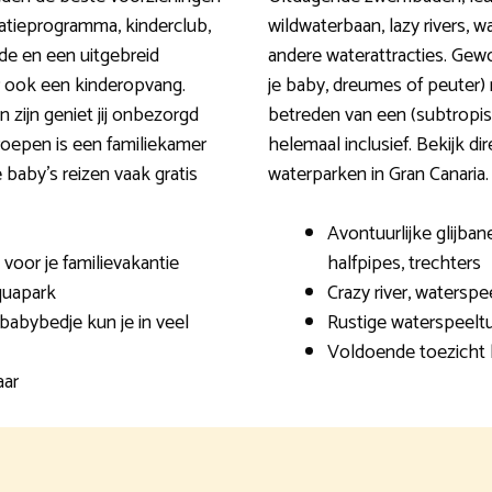
atieprogramma, kinderclub,
wildwaterbaan, lazy rivers, w
ade en een uitgebreid
andere waterattracties. Gewo
er ook een kinderopvang.
je baby, dreumes of peuter)
 zijn geniet jij onbezorgd
betreden van een (subtropisc
roepen is een familiekamer
helemaal inclusief. Bekijk d
baby’s reizen vaak gratis
waterparken in Gran Canaria.
Avontuurlijke glijban
 voor je familievakantie
halfpipes, trechters
quapark
Crazy river, watersp
 babybedje kun je in veel
Rustige waterspeelt
Voldoende toezicht 
aar