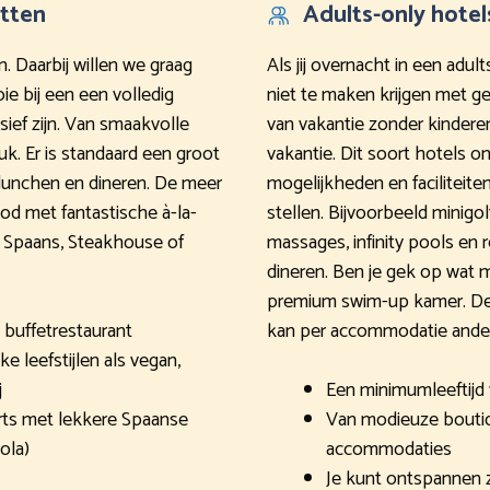
etten
Adults-only hotel
n. Daarbij willen we graag
Als jij overnacht in een adult
ie bij een een volledig
niet te maken krijgen met g
usief zijn. Van smaakvolle
van vakantie zonder kindere
uk. Er is standaard een groot
vakantie. Dit soort hotels o
, lunchen en dineren. De meer
mogelijkheden en faciliteite
od met fantastische à-la-
stellen. Bijvoorbeeld minigo
s Spaans, Steakhouse of
massages, infinity pools en 
dineren. Ben je gek op wat 
premium swim-up kamer. De l
t buffetrestaurant
kan per accommodatie anders z
 leefstijlen als vegan,
j
Een minimumleeftijd v
rts met lekkere Spaanse
Van modieuze boutiq
ola)
accommodaties
Je kunt ontspannen 