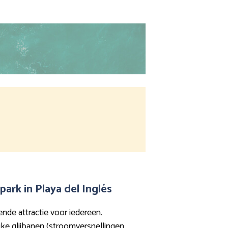
ark in Playa del Inglés
nde attractie voor iedereen.
e glijbanen (stroomversnellingen,