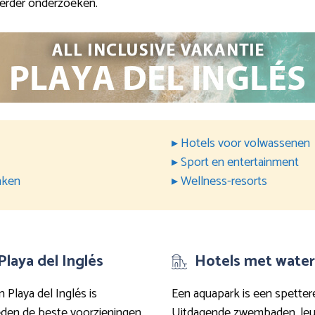
erder onderzoeken.
▸ Hotels voor volwassenen
▸ Sport en entertainment
nken
▸ Wellness-resorts
Playa del Inglés
Hotels met waterp
n Playa del Inglés is
Een aquapark is een spettere
eden de beste voorzieningen
Uitdagende zwembaden, leuk