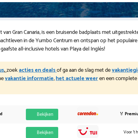
st van Gran Canaria, is een bruisende badplaats met uitgestrek
nachtleven in de Yumbo Centrum en ontspan op het populaire s
 gaafste all-inclusive hotels van Playa del Inglés!
us
,
zoek
acties en deals
of ga aan de slag met de
vakantiegi
che
vakantie informatie
,
het actuele weer
en een complet
od
Bekijken
🏅
Premi
Bekijken
Voor 't 