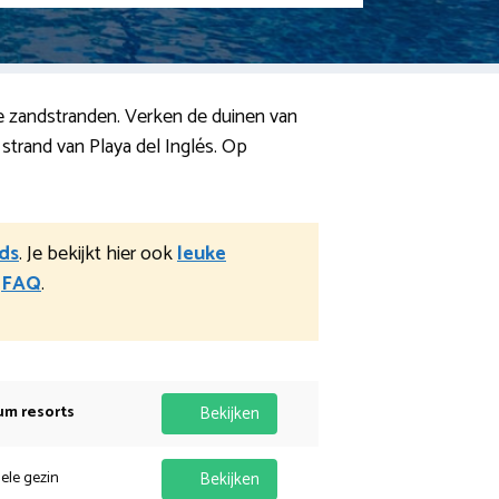
te zandstranden. Verken de duinen van
trand van Playa del Inglés. Op
ds
. Je bekijkt hier ook
leuke
e
FAQ
.
um resorts
Bekijken
hele gezin
Bekijken