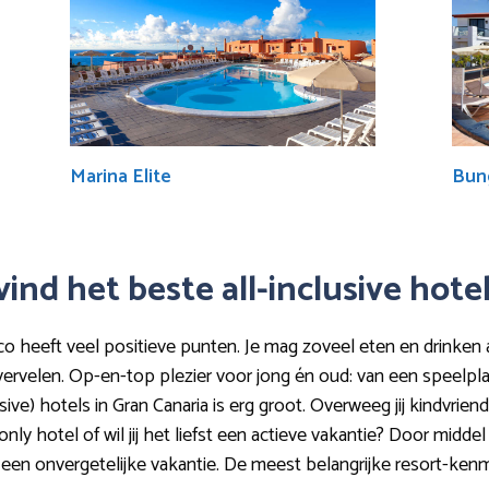
Marina Elite
Bung
ind het beste all-inclusive hote
co heeft veel positieve punten. Je mag zoveel eten en drinken als
ervelen. Op-en-top plezier voor jong én oud: van een speelplaa
usive) hotels in Gran Canaria is erg groot. Overweeg jij kindvri
ly hotel of wil jij het liefst een actieve vakantie? Door middel
or een onvergetelijke vakantie. De meest belangrijke resort-ken