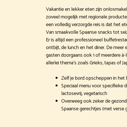
Vakantie en lekker eten zijn onlosmakel
zoveel mogelijk met regionale producte
een volledig verzorgde reis is dat het et
Van smaakvolle Spaanse snacks tot sei
Er is altijd een professioneel buffetrest
ontbijt, de lunch en het diner. De meer 
gasten doorgaans ook 1 of meerdere à-l
allerlei thema’s zoals Grieks, tapas of J
Zelf je bord opscheppen in het 
Speciaal menu voor specifieke di
lactosevrij, vegetarisch
Overweeg ook zeker de gezonde 
Spaanse gerechtjes (met verse g