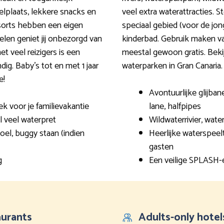
elplaats, lekkere snacks en
veel extra waterattracties. 
sorts hebben een eigen
speciaal gebied (voor de jon
elen geniet jij onbezorgd van
kinderbad. Gebruik maken va
t veel reizigers is een
meestal gewoon gratis. Bek
ig. Baby’s tot en met 1 jaar
waterparken in Gran Canaria.
e!
Avontuurlijke glijban
ek voor je familievakantie
lane, halfpipes
l veel waterpret
Wildwaterrivier, wat
oel, buggy staan (indien
Heerlijke waterspeel
gasten
g
Een veilige SPLASH-e
aurants
Adults-only hotel