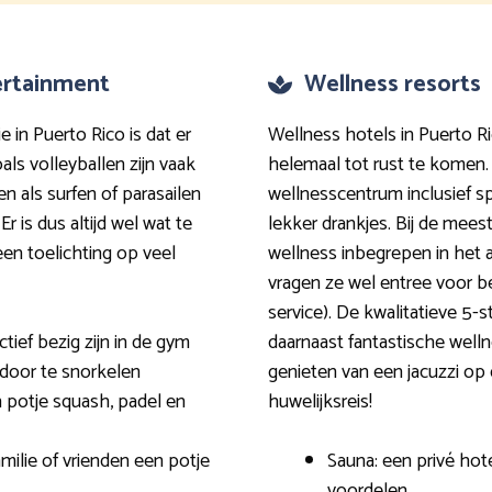
tertainment
Wellness resorts
e in Puerto Rico is dat er
Wellness hotels in Puerto R
oals volleyballen zijn vaak
helemaal tot rust te komen.
en als surfen of parasailen
wellnesscentrum inclusief 
r is dus altijd wel wat te
lekker drankjes. Bij de mees
 een toelichting op veel
wellness inbegrepen in het 
vragen ze wel entree voor be
service). De kwalitatieve 5-
tief bezig zijn in de gym
daarnaast fantastische well
 door te snorkelen
genieten van een jacuzzi op 
n potje squash, padel en
huwelijksreis!
milie of vrienden een potje
Sauna: een privé hot
voordelen