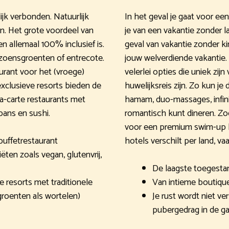
ijk verbonden. Natuurlijk
In het geval je gaat voor een
n. Het grote voordeel van
je van een vakantie zonder l
en allemaal 100% inclusief is.
geval van vakantie zonder kin
zoensgroenten of entrecote.
jouw welverdiende vakantie.
aurant voor het (vroege)
velerlei opties die uniek zi
exclusieve resorts bieden de
huwelijksreis zijn. Zo kun j
a-carte restaurants met
hamam, duo-massages, infini
apans en sushi.
romantisch kunt dineren. Zoe
voor een premium swim-up ka
buffetrestaurant
hotels verschilt per land, vaak
ëten zoals vegan, glutenvrij,
De laagste toegestane 
resorts met traditionele
Van intieme boutique 
roenten als wortelen)
Je rust wordt niet v
pubergedrag in de g