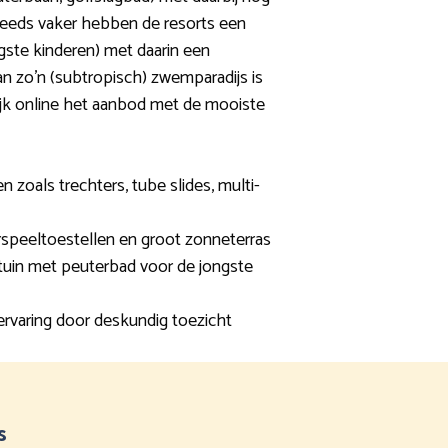
Steeds vaker hebben de resorts een
gste kinderen) met daarin een
n zo’n (subtropisch) zwemparadijs is
ijk online het aanbod met de mooiste
en zoals trechters, tube slides, multi-
erspeeltoestellen en groot zonneterras
tuin met peuterbad voor de jongste
rvaring door deskundig toezicht
s