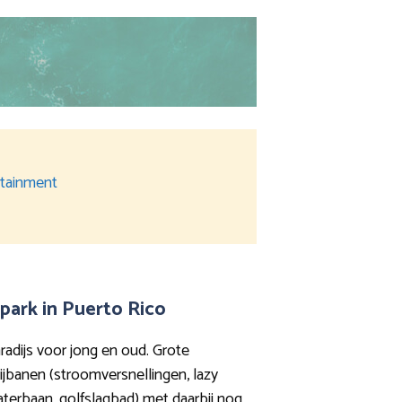
ertainment
park in Puerto Rico
adijs voor jong en oud. Grote
ijbanen (stroomversnellingen, lazy
waterbaan, golfslagbad) met daarbij nog