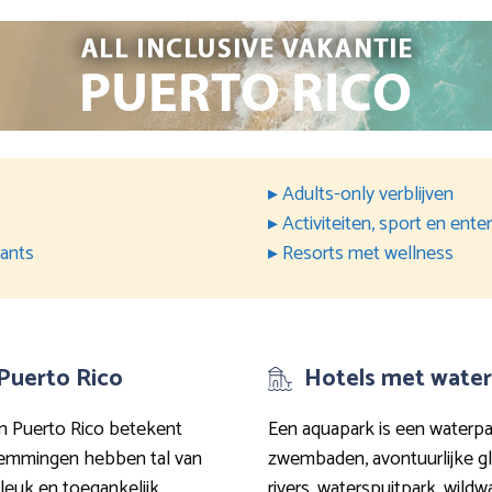
▸ Adults-only verblijven
▸ Activiteiten, sport en ent
rants
▸ Resorts met wellness
 Puerto Rico
Hotels met water
 in Puerto Rico betekent
Een aquapark is een waterpar
temmingen hebben tal van
zwembaden, avontuurlijke gl
leuk en toegankelijk
rivers, waterspuitpark, wild