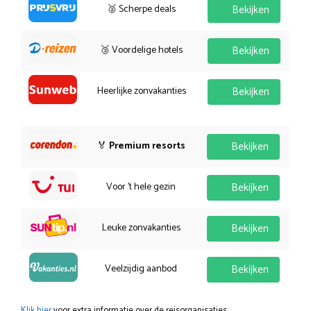
🥈 Scherpe deals
Bekijken
🥉 Voordelige hotels
Bekijken
Heerlijke zonvakanties
Bekijken
🏅
Premium resorts
Bekijken
Voor 't hele gezin
Bekijken
Leuke zonvakanties
Bekijken
Veelzijdig aanbod
Bekijken
Klik hier
voor extra informatie over de reisorganisaties.