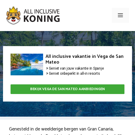
Ga
naar
Men
de
inhoud
All inclusive vakantie in Vega de San
Mateo
Geniet van jouw vakantie in Spanje
Geniet onbeperkt in all-in resorts
BEKIJK VEGA DE SAN MATEO AANBIEDINGEN
Genesteld in de weelderige bergen van Gran Canaria,