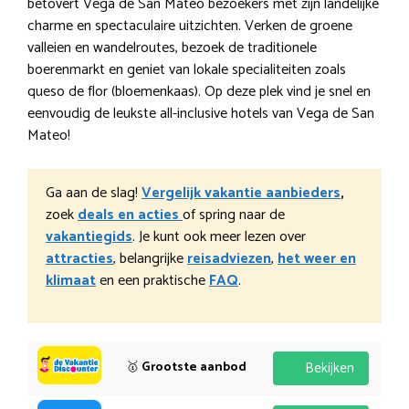
betovert Vega de San Mateo bezoekers met zijn landelijke
charme en spectaculaire uitzichten. Verken de groene
valleien en wandelroutes, bezoek de traditionele
boerenmarkt en geniet van lokale specialiteiten zoals
queso de flor (bloemenkaas). Op deze plek vind je snel en
eenvoudig de leukste all-inclusive hotels van Vega de San
Mateo!
Ga aan de slag!
Vergelijk vakantie aanbieders
,
zoek
deals en acties
of spring naar de
vakantiegids
. Je kunt ook meer lezen over
attracties
, belangrijke
reisadviezen
,
het weer en
klimaat
en een praktische
FAQ
.
🥇
Grootste aanbod
Bekijken