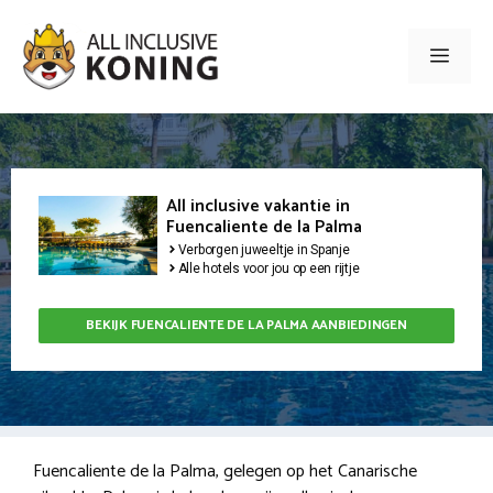
Ga
naar
Men
de
inhoud
All inclusive vakantie in
Fuencaliente de la Palma
Verborgen juweeltje in Spanje
Alle hotels voor jou op een rijtje
BEKIJK FUENCALIENTE DE LA PALMA AANBIEDINGEN
Fuencaliente de la Palma, gelegen op het Canarische