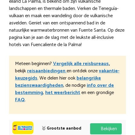
eiland La Palma, is bekend om zijn vulkanische
landschappen en thermale baden. Verken de Teneguía-
vulkaan en maak een wandeling door de vulkanische
asvelden. Geniet van een ontspannend bad in de
natuurlijke warmwaterbronnen van Fuente Santa. Op deze
pagina kan je aan de slag met de leukste all-inclusive
hotels van Fuencaliente de la Palma!
Meteen beginnen?
Vergelijk alle reisbureaus
,
bekijk
reisaanbiedingen
en ontdek onze
vakantie-
keuzegids
. We delen hier ook
belangrijke
bezienswaardigheden
, de nodige
info over de
bestemming
,
het weerbericht
en een grondige
FAQ
.
🥇
Grootste aanbod
Bekijken