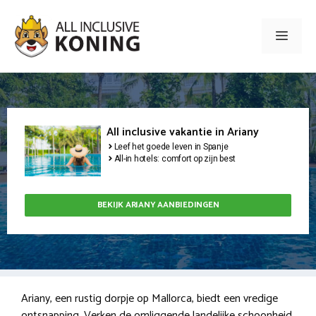
Ga
naar
Men
de
inhoud
All inclusive vakantie in Ariany
Leef het goede leven in Spanje
All-in hotels: comfort op zijn best
BEKIJK ARIANY AANBIEDINGEN
Ariany, een rustig dorpje op Mallorca, biedt een vredige
ontsnapping. Verken de omliggende landelijke schoonheid,