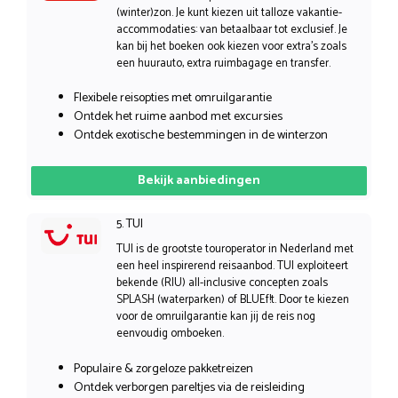
(winter)zon. Je kunt kiezen uit talloze vakantie-
accommodaties: van betaalbaar tot exclusief. Je
kan bij het boeken ook kiezen voor extra’s zoals
een huurauto, extra ruimbagage en transfer.
Flexibele reisopties met omruilgarantie
Ontdek het ruime aanbod met excursies
Ontdek exotische bestemmingen in de winterzon
Bekijk aanbiedingen
5. TUI
TUI is de grootste touroperator in Nederland met
een heel inspirerend reisaanbod. TUI exploiteert
bekende (RIU) all-inclusive concepten zoals
SPLASH (waterparken) of BLUEf!t. Door te kiezen
voor de omruilgarantie kan jij de reis nog
eenvoudig omboeken.
Populaire & zorgeloze pakketreizen
Ontdek verborgen pareltjes via de reisleiding