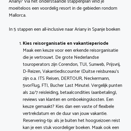
Ariany? Via het onderstaande stappenplan vind je
moeiteloos een voordelig resort in de gebieden rondom
Mallorca.
In 5 stappen een all-inclusive naar Ariany in Spanje boeken
Kies reisorganisatie en vakantieperiode
Maak een keuze voor een erkende reisorganisatie
die je vertrouwt. De grote Nederlandse
touroperators zijn Corendon, TUI, Sunweb, Prijsvrij,
D-Reizen, Vakantiediscounter (Duitse reisbureau’s
zijn o.a. ITS Reisen, DERTOUR, Neckermann,
5vorFlug, FTI, Bucher Last Minute). Vergelijk punten
als 24/7 reisleiding, betaalcondities (aanbetaling),
reviews van klanten en omboekingskosten. Een
keuze gemaakt? Kies dan een vaste of flexibele
vertrekdatum en de duur van jouw vakantie.
Reservering-tip: als je buiten het hoogseizoen reist
kan je een stuk voordeliger boeken. Maak ook een