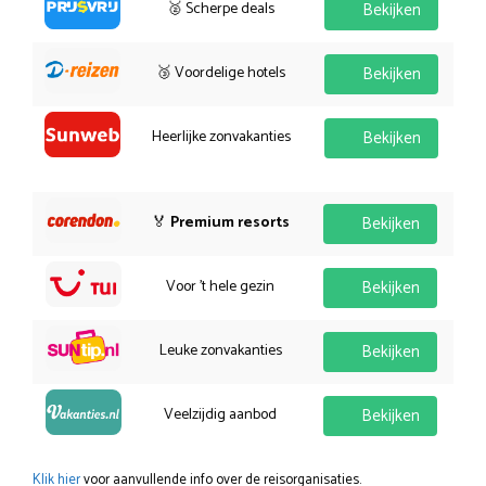
🥈 Scherpe deals
Bekijken
🥉 Voordelige hotels
Bekijken
Heerlijke zonvakanties
Bekijken
🏅
Premium resorts
Bekijken
Voor 't hele gezin
Bekijken
Leuke zonvakanties
Bekijken
Veelzijdig aanbod
Bekijken
Klik hier
voor aanvullende info over de reisorganisaties.