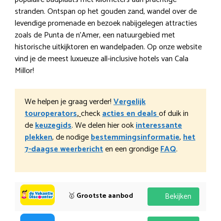
stranden. Ontspan op het gouden zand, wandel over de
levendige promenade en bezoek nabijgelegen attracties
zoals de Punta de n’Amer, een natuurgebied met
historische uitkijktoren en wandelpaden. Op onze website
vind je de meest luxueuze all-inclusive hotels van Cala
Millor!
We helpen je graag verder!
Vergelijk
touroperators
,
check
acties en deals
of duik in
de
keuzegids
. We delen hier ook
interessante
plekken
, de nodige
bestemmingsinformatie
,
het
7-daagse weerbericht
en een grondige
FAQ
.
🥇
Grootste aanbod
Bekijken