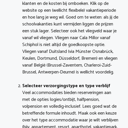
klanten en de kosten bij omboeken. Klik op de
website op een (wellicht flexibele) vakantieperiode
en hoe lang je weg wil. Goed om te weten: als jij de
schoolvakanties kunt vermijden liggen de prijzen
een stuk lager. Selecteer ook het vliegveld waar je
vanaf wil vliegen. Vliegen naar Cala Millor vanaf
Schiphol is niet altijd de goedkoopste optie.
Vliegen vanaf Duitsland (via Münster Osnabrück,
Keulen, Dortmund, Düsseldorf, Bremen) en vliegen
vanaf België (Brussel-Zaventem, Charleroi-Zuid-
Brussel, Antwerpen-Deurne) is wellicht voordelig.
Selecteer verzorgingstype en type verblijf
Veel accommodaties bieden reserveringen aan
met de opties logies/ontbijt, halfpension,
volpension en volledig-inclusief. Lees goed wat de
betreffende formule inhoudt. Maak ook een keuze
over het type accommodatie waar je wilt verblijven
(bijv. appartement, resort, aparthotel, vakantiepark,