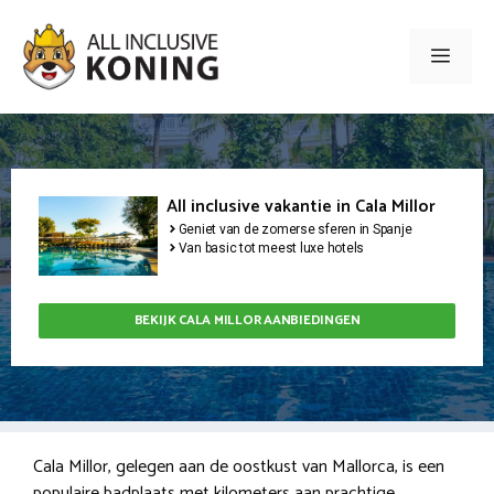
Ga
naar
Men
de
inhoud
All inclusive vakantie in Cala Millor
Geniet van de zomerse sferen in Spanje
Van basic tot meest luxe hotels
BEKIJK CALA MILLOR AANBIEDINGEN
Cala Millor, gelegen aan de oostkust van Mallorca, is een
populaire badplaats met kilometers aan prachtige