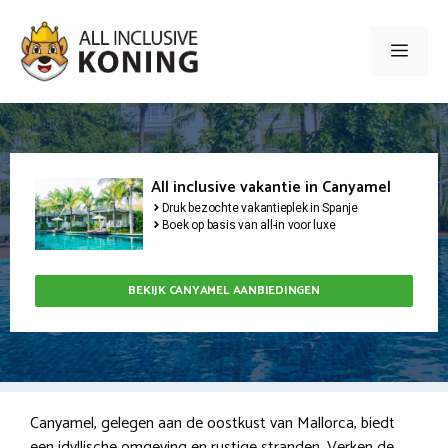
Ga
naar
Men
de
inhoud
All inclusive vakantie in Canyamel
Druk bezochte vakantieplek in Spanje
Boek op basis van all-in voor luxe
BEKIJK CANYAMEL AANBIEDINGEN
Canyamel, gelegen aan de oostkust van Mallorca, biedt
een idyllische omgeving en rustige stranden. Verken de