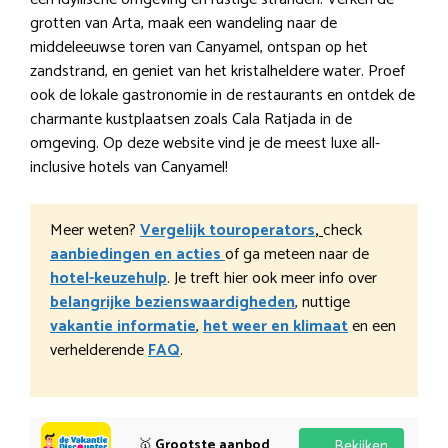
grotten van Arta, maak een wandeling naar de
middeleeuwse toren van Canyamel, ontspan op het
zandstrand, en geniet van het kristalheldere water. Proef
ook de lokale gastronomie in de restaurants en ontdek de
charmante kustplaatsen zoals Cala Ratjada in de
omgeving. Op deze website vind je de meest luxe all-
inclusive hotels van Canyamel!
Meer weten?
Vergelijk touroperators
,
check
aanbiedingen en acties
of ga meteen naar de
hotel-keuzehulp
. Je treft hier ook meer info over
belangrijke bezienswaardigheden
, nuttige
vakantie informatie
,
het weer en klimaat
en een
verhelderende
FAQ
.
🥇
Grootste aanbod
Bekijken