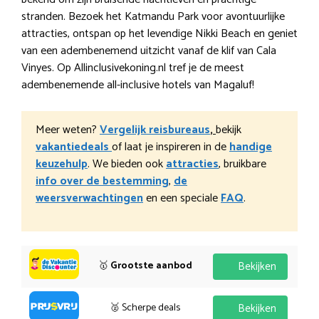
stranden. Bezoek het Katmandu Park voor avontuurlijke
attracties, ontspan op het levendige Nikki Beach en geniet
van een adembenemend uitzicht vanaf de klif van Cala
Vinyes. Op Allinclusivekoning.nl tref je de meest
adembenemende all-inclusive hotels van Magaluf!
Meer weten?
Vergelijk reisbureaus
,
bekijk
vakantiedeals
of laat je inspireren in de
handige
keuzehulp
. We bieden ook
attracties
, bruikbare
info over de bestemming
,
de
weersverwachtingen
en een speciale
FAQ
.
🥇
Grootste aanbod
Bekijken
🥈 Scherpe deals
Bekijken