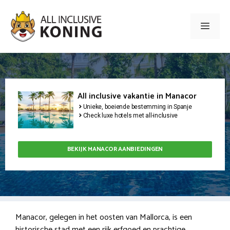
Ga
naar
Men
de
inhoud
All inclusive vakantie in Manacor
Unieke, boeiende bestemming in Spanje
Check luxe hotels met all-inclusive
BEKIJK MANACOR AANBIEDINGEN
Manacor, gelegen in het oosten van Mallorca, is een
historische stad met een rijk erfgoed en prachtige