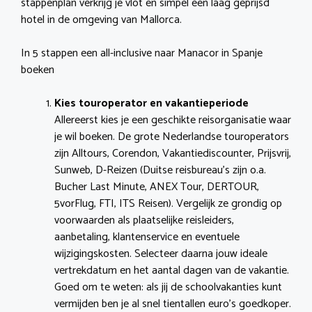
stappenplan verkrijg je vlot en simpel een laag geprijsd
hotel in de omgeving van Mallorca.
In 5 stappen een all-inclusive naar Manacor in Spanje
boeken
Kies touroperator en vakantieperiode
Allereerst kies je een geschikte reisorganisatie waar
je wil boeken. De grote Nederlandse touroperators
zijn Alltours, Corendon, Vakantiediscounter, Prijsvrij,
Sunweb, D-Reizen (Duitse reisbureau’s zijn o.a.
Bucher Last Minute, ANEX Tour, DERTOUR,
5vorFlug, FTI, ITS Reisen). Vergelijk ze grondig op
voorwaarden als plaatselijke reisleiders,
aanbetaling, klantenservice en eventuele
wijzigingskosten. Selecteer daarna jouw ideale
vertrekdatum en het aantal dagen van de vakantie.
Goed om te weten: als jij de schoolvakanties kunt
vermijden ben je al snel tientallen euro’s goedkoper.