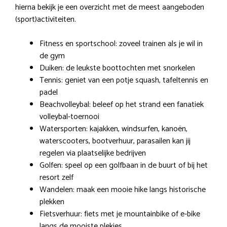
hierna bekijk je een overzicht met de meest aangeboden
(sport)activiteiten.
Fitness en sportschool: zoveel trainen als je wil in
de gym
Duiken: de leukste boottochten met snorkelen
Tennis: geniet van een potje squash, tafeltennis en
padel
Beachvolleybal: beleef op het strand een fanatiek
volleybal-toernooi
Watersporten: kajakken, windsurfen, kanoën,
waterscooters, bootverhuur, parasailen kan jij
regelen via plaatselijke bedrijven
Golfen: speel op een golfbaan in de buurt of bij het
resort zelf
Wandelen: maak een mooie hike langs historische
plekken
Fietsverhuur: fiets met je mountainbike of e-bike
langs de mooiste plekjes