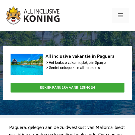
Ga
naar
Men
de
inhoud
All inclusive vakantie in Paguera
Het leukste vakantieplekje in Spanje
Geniet onbeperkt in all-in resorts
BEKIJK PAGUERA AANBIEDINGEN
Paguera, gelegen aan de zuidwestkust van Mallorca, biedt
prachtige stranden en levendige boulevards. Ontspan op