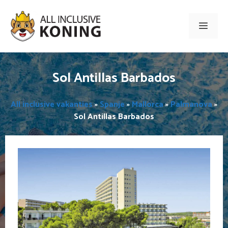
Ga
naar
Men
de
inhoud
Sol Antillas Barbados
All inclusive vakanties
»
Spanje
»
Mallorca
»
Palmanova
»
Sol Antillas Barbados