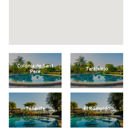
Colònia de Sant
Tarajalejo
Pere
Tenerife
El Rompido