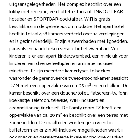
uitgaansgelegenheden. Het complex beschikt over een
lobby met receptie, een buffetrestaurant, IN&OUT BAR-
hotelbar en SPORTBAR-cocktailbar. WiFi is gratis
beschikbaar in de gehele accommodatie. Het aparthotel
heeft in totaal 428 kamers verdeeld over 12 verdiepingen
en is gezinsvriendelijk. Er zijn 3 zwembaden met ligbedden,
parasols en handdoeken service bij het zwembad. Voor
kinderen is er een apart kinderzwembad, een miniclub voor
kinderen van diverse leeftijden en animatie inclusief
minidisco. Er zijn meerdere kamertypes te boeken
waaronder de gerenoveerde tweepersoonskamer zeezicht
DZM met een oppervlakte van ca. 25 m² en een balkon. De
kamer beschikt over een douche/toilet, flatscreen-tv, föhn,
koelkastje, telefoon, televisie, WiFi (inclusief) en
airconditioning (inclusief). De Family room FZ heeft een
oppervlakte van ca. 29 m² en beschikt over een terras met
zonnebedden. De maaltijden worden geserveerd in
buffetvorm en er zijn All-Inclusive mogelijkheden waarbij
ook snacks en geselecteerde lokale alcoholvrije dranken