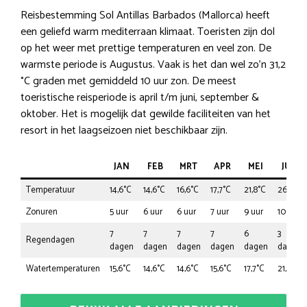
Reisbestemming Sol Antillas Barbados (Mallorca) heeft
een geliefd warm mediterraan klimaat. Toeristen zijn dol
op het weer met prettige temperaturen en veel zon. De
warmste periode is Augustus. Vaak is het dan wel zo’n 31,2
°C graden met gemiddeld 10 uur zon. De meest
toeristische reisperiode is april t/m juni, september &
oktober. Het is mogelijk dat gewilde faciliteiten van het
resort in het laagseizoen niet beschikbaar zijn.
JAN
FEB
MRT
APR
MEI
JUN
Temperatuur
14,6°C
14,6°C
16,6°C
17,7°C
21,8°C
26,0°C
Zonuren
5 uur
6 uur
6 uur
7 uur
9 uur
10 uur
7
7
7
7
6
3
Regendagen
dagen
dagen
dagen
dagen
dagen
dagen
Watertemperaturen
15,6°C
14,6°C
14,6°C
15,6°C
17,7°C
21,8°C