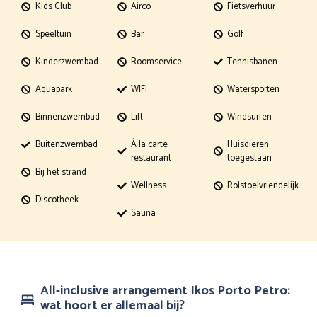
Kids Club
Airco
Fietsverhuur
Speeltuin
Bar
Golf
Kinderzwembad
Roomservice
Tennisbanen
Aquapark
WIFI
Watersporten
Binnenzwembad
Lift
Windsurfen
Buitenzwembad
À la carte
Huisdieren
restaurant
toegestaan
Bij het strand
Wellness
Rolstoelvriendelijk
Discotheek
Sauna
All-inclusive arrangement Ikos Porto Petro:
wat hoort er allemaal bij?