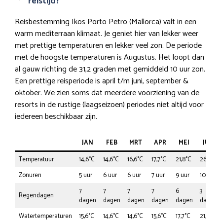
reistijd?
Reisbestemming Ikos Porto Petro (Mallorca) valt in een
warm mediterraan klimaat. Je geniet hier van lekker weer
met prettige temperaturen en lekker veel zon. De periode
met de hoogste temperaturen is Augustus. Het loopt dan
al gauw richting de 31,2 graden met gemiddeld 10 uur zon.
Een prettige reisperiode is april t/m juni, september &
oktober. We zien soms dat meerdere voorziening van de
resorts in de rustige (laagseizoen) periodes niet altijd voor
iedereen beschikbaar zijn.
JAN
FEB
MRT
APR
MEI
JUN
Temperatuur
14,6°C
14,6°C
16,6°C
17,7°C
21,8°C
26,0°C
Zonuren
5 uur
6 uur
6 uur
7 uur
9 uur
10 uur
7
7
7
7
6
3
Regendagen
dagen
dagen
dagen
dagen
dagen
dagen
Watertemperaturen
15,6°C
14,6°C
14,6°C
15,6°C
17,7°C
21,8°C