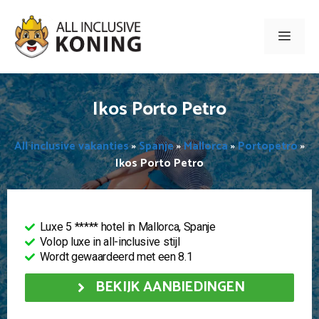
Ga
naar
Men
de
inhoud
Ikos Porto Petro
All inclusive vakanties
»
Spanje
»
Mallorca
»
Portopetro
»
Ikos Porto Petro
Luxe 5 ***** hotel in Mallorca, Spanje
Volop luxe in all-inclusive stijl
Wordt gewaardeerd met een 8.1
BEKIJK AANBIEDINGEN