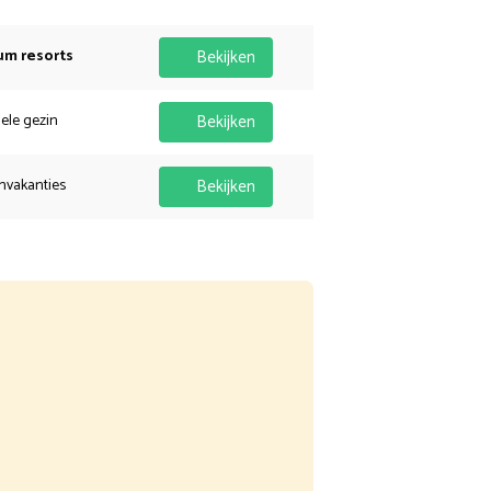
um resorts
Bekijken
hele gezin
Bekijken
nvakanties
Bekijken