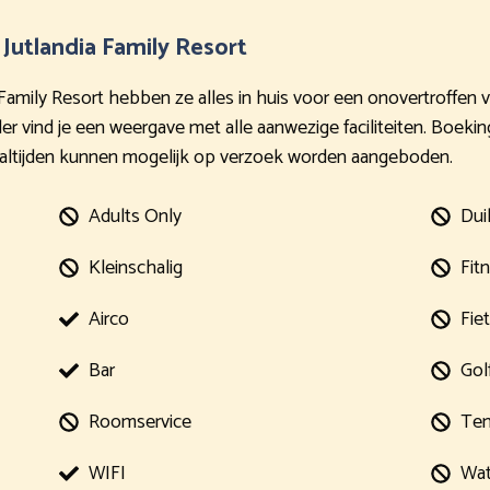
a Jutlandia Family Resort
dia Family Resort hebben ze alles in huis voor een onovertroffe
der vind je een weergave met alle aanwezige faciliteiten. Boekin
aaltijden kunnen mogelijk op verzoek worden aangeboden.
Adults Only
Dui
Kleinschalig
Fit
Airco
Fie
Bar
Gol
Roomservice
Ten
WIFI
Wat