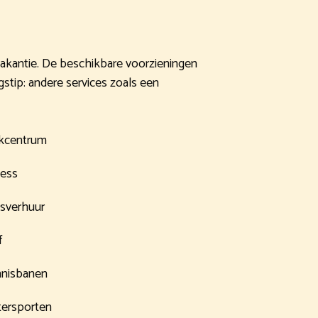
n vakantie. De beschikbare voorzieningen
gstip: andere services zoals een
kcentrum
ness
tsverhuur
f
nisbanen
ersporten