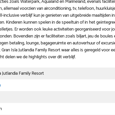
ties zoals Waterpark, Aqualand en Marineland, evenals faciliteit
allemaal voorzien van airconditioning, tv, telefoon, huurkluisje
all-inclusive verblijf kun je genieten van uitgebreide maaltijden 
. Kinderen kunnen spelen in de speeltuin of in het geïntegree
lletjes. Er worden ook leuke activiteiten georganiseerd voor jo
den. Bovendien zijn er faciliteiten zoals biljart, jeu de boul
tegen betaling, lounge, bagageruimte en autoverhuur of excurs
t Gran Isla Jutlandia Family Resort waar alles is geregeld voor
ht delen we de highlights over dit verblijf.
a Jutlandia Family Resort
a
n