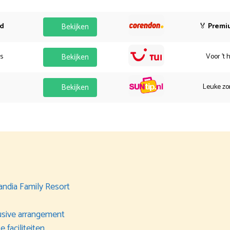
od
Bekijken
🏅
Premi
es
Bekijken
Voor 't 
Bekijken
Leuke zo
landia Family Resort
lusive arrangement
 faciliteiten