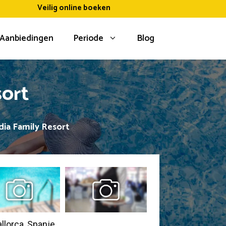
Veilig online boeken
Aanbiedingen
Periode
Blog
sort
ndia Family Resort
llorca, Spanje