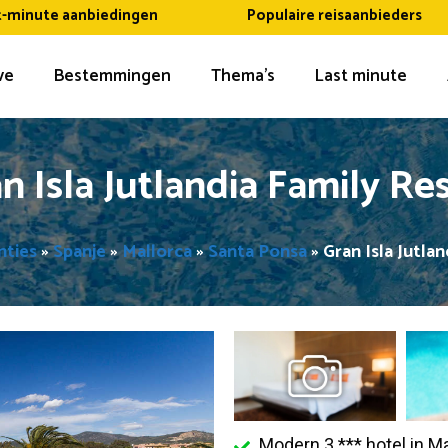
t-minute aanbiedingen
Populaire reisaanbieders
ive
Bestemmingen
Thema’s
Last minute
n Isla Jutlandia Family Re
nties
»
Spanje
»
Mallorca
»
Santa Ponsa
»
Gran Isla Jutla
Modern 3 *** hotel in Ma