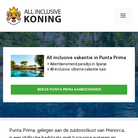
Ga
naar
Men
de
inhoud
All inclusive vakantie in Punta Prima
Adembenemend paradijs in Spanje
All-inclusive: ultieme vakantie luxe
BEKIJK PUNTA PRIMA AANBIEDINGEN
Punta Prima, gelegen aan de zuidoostkust van Menorca,
is een idyllische badplaats met turquoise wateren en