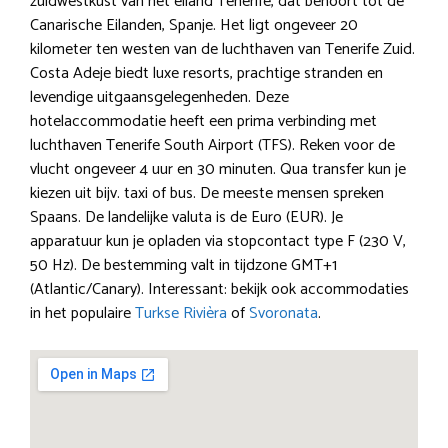
zuidwestkust van het eiland Tenerife, dat behoort tot de
Canarische Eilanden, Spanje. Het ligt ongeveer 20
kilometer ten westen van de luchthaven van Tenerife Zuid.
Costa Adeje biedt luxe resorts, prachtige stranden en
levendige uitgaansgelegenheden. Deze
hotelaccommodatie heeft een prima verbinding met
luchthaven Tenerife South Airport (TFS). Reken voor de
vlucht ongeveer 4 uur en 30 minuten. Qua transfer kun je
kiezen uit bijv. taxi of bus. De meeste mensen spreken
Spaans. De landelijke valuta is de Euro (EUR). Je
apparatuur kun je opladen via stopcontact type F (230 V,
50 Hz). De bestemming valt in tijdzone GMT+1
(Atlantic/Canary). Interessant: bekijk ook accommodaties
in het populaire
Turkse Rivièra
of
Svoronata
.