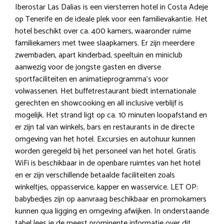
Iberostar Las Dalias is een viersterren hotel in Costa Adeje
op Tenerife en de ideale plek voor een familievakantie. Het
hotel beschikt over ca. 400 kamers, waaronder ruime
familiekamers met twee slaapkamers. Er zijn meerdere
zwembaden, apart kinderbad, speeltuin en miniclub
aanwezig voor de jongste gasten en diverse
sportfaciliteiten en animatieprogramma’s voor
volwassenen. Het buffetrestaurant biedt internationale
gerechten en showcooking en all inclusive verblijf is
mogelijk. Het strand ligt op ca. 10 minuten loopafstand en
er zijn tal van winkels, bars en restaurants in de directe
omgeving van het hotel. Excursies en autohuur kunnen
worden geregeld bij het personeel van het hotel. Gratis
WiFi is beschikbaar in de openbare ruimtes van het hotel
en er zijn verschillende betaalde faciliteiten zoals
winkeltjes, oppasservice, kapper en wasservice. LET OP:
babybedjes zijn op aanvraag beschikbaar en promokamers
kunnen qua ligging en omgeving afwijken. In onderstaande
tabel lees je de meest prominente informatie over dit