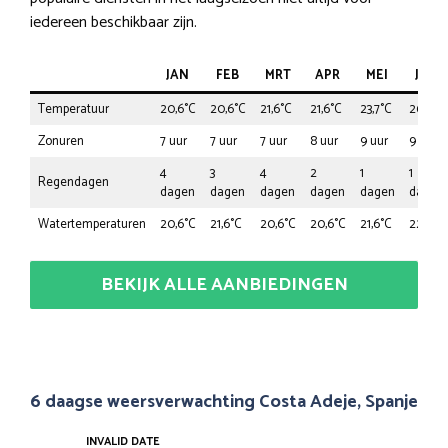
iedereen beschikbaar zijn.
JAN
FEB
MRT
APR
MEI
JUN
Temperatuur
20,6°C
20,6°C
21,6°C
21,6°C
23,7°C
26,8°C
Zonuren
7 uur
7 uur
7 uur
8 uur
9 uur
9 uur
4
3
4
2
1
1
Regendagen
dagen
dagen
dagen
dagen
dagen
dagen
Watertemperaturen
20,6°C
21,6°C
20,6°C
20,6°C
21,6°C
22,7°C
BEKIJK ALLE AANBIEDINGEN
6 daagse weersverwachting Costa Adeje, Spanje
INVALID DATE