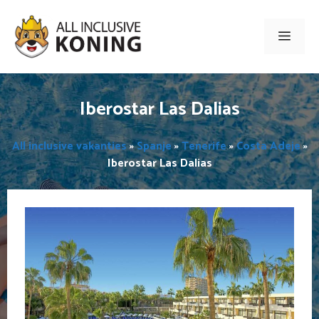
Ga
naar
Men
de
inhoud
Iberostar Las Dalias
All inclusive vakanties
»
Spanje
»
Tenerife
»
Costa Adeje
»
Iberostar Las Dalias