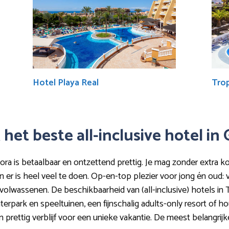
Hotel Playa Real
Tro
 het beste all-inclusive hotel in 
Isora is betaalbaar en ontzettend prettig. Je mag zonder extra k
n er is heel veel te doen. Op-en-top plezier voor jong én oud:
olwassenen. De beschikbaarheid van (all-inclusive) hotels in Tene
erpark en speeltuinen, een fijnschalig adults-only resort of ho
n prettig verblijf voor een unieke vakantie. De meest belangrij