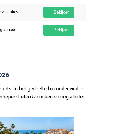
nvakanties
Bekijken
ig aanbod
Bekijken
026
sorts. In het gedeelte hieronder vind je
nbeperkt eten & drinken en nog allerlei