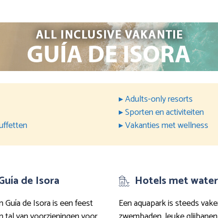
▸ Adults-only resorts
▸ Sporten en activiteiten
uffetten
▸ Vakanties met wellness
 Guía de Isora
Hotels met waterp
n Guía de Isora is een feest
Een aquapark is steeds vake
 tal van voorzieningen voor
zwembaden, leuke glijbanen 