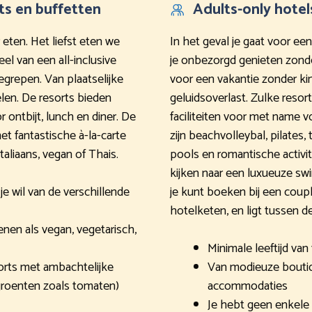
ts en buffetten
Adults-only hotel
 eten. Het liefst eten we
In het geval je gaat voor een
el van een all-inclusive
je onbezorgd genieten zonde
begrepen. Van plaatselijke
voor een vakantie zonder ki
len. De resorts bieden
geluidsoverlast. Zulke resor
 ontbijt, lunch en diner. De
faciliteiten voor met name 
t fantastische à-la-carte
zijn beachvolleybal, pilates,
aliaans, vegan of Thais.
pools en romantische activit
kijken naar een luxueuze sw
e wil van de verschillende
je kunt boeken bij een coupl
hotelketen, en ligt tussen de
enen als vegan, vegetarisch,
Minimale leeftijd van 1
orts met ambachtelijke
Van modieuze boutiq
groenten zoals tomaten)
accommodaties
Je hebt geen enkele 