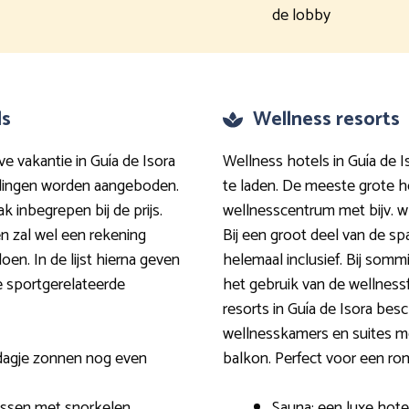
de lobby
ls
Wellness resorts
ve vakantie in Guía de Isora
Wellness hotels in Guía de 
e dingen worden aangeboden.
te laden. De meeste grote h
aak inbegrepen bij de prijs.
wellnesscentrum met bijv. w
en zal wel een rekening
Bij een groot deel van de sp
oen. In de lijst hierna geven
helemaal inclusief. Bij somm
 sportgerelateerde
het gebruik van de wellnessf
resorts in Guía de Isora be
wellnesskamers en suites me
 dagje zonnen nog even
balkon. Perfect voor een rom
issen met snorkelen
Sauna: een luxe hote