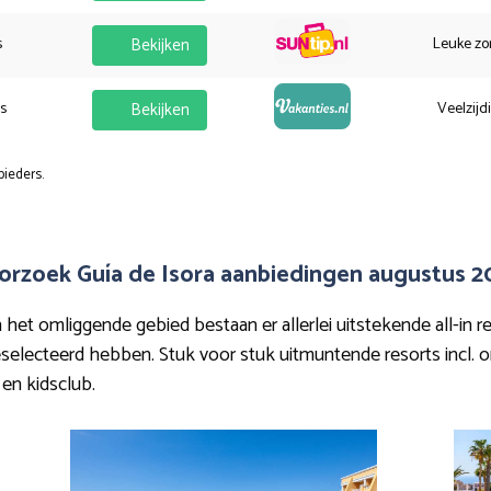
s
Bekijken
Leuke zo
es
Bekijken
Veelzijd
bieders.
orzoek Guía de Isora aanbiedingen augustus 2
et omliggende gebied bestaan er allerlei uitstekende all-in re
geselecteerd hebben. Stuk voor stuk uitmuntende resorts incl. o
 en kidsclub.