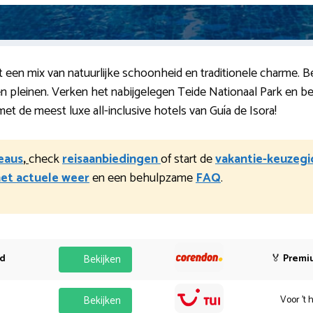
dt een mix van natuurlijke schoonheid en traditionele charme.
en pleinen. Verken het nabijgelegen Teide Nationaal Park en 
et de meest luxe all-inclusive hotels van Guía de Isora!
reaus
,
check
reisaanbiedingen
of start de
vakantie-keuzegi
et actuele weer
en een behulpzame
FAQ
.
od
Bekijken
🏅
Premi
Bekijken
Voor 't 