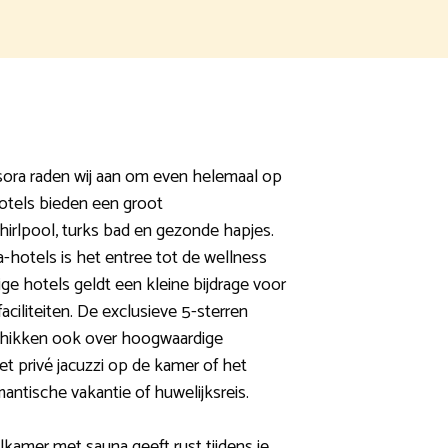
Isora raden wij aan om even helemaal op
otels bieden een groot
hirlpool, turks bad en gezonde hapjes.
a-hotels is het entree tot de wellness
ige hotels geldt een kleine bijdrage voor
aciliteiten. De exclusieve 5-sterren
schikken ook over hoogwaardige
t privé jacuzzi op de kamer of het
antische vakantie of huwelijksreis.
lkamer met sauna geeft rust tijdens je