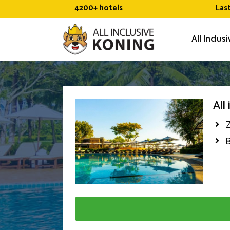
Ga
4200+ hotels
Las
naar
de
All Inclus
inhoud
All
B