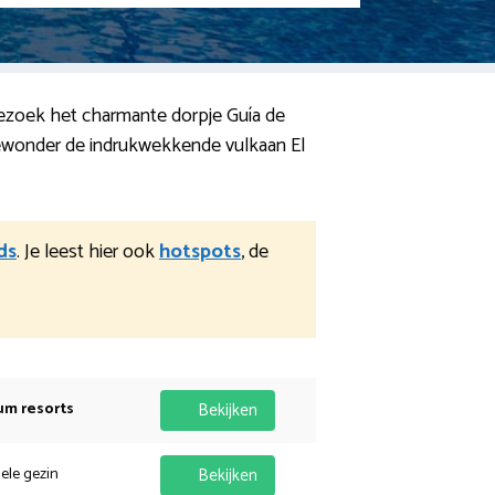
 Bezoek het charmante dorpje Guía de
bewonder de indrukwekkende vulkaan El
ds
. Je leest hier ook
hotspots
, de
um resorts
Bekijken
hele gezin
Bekijken