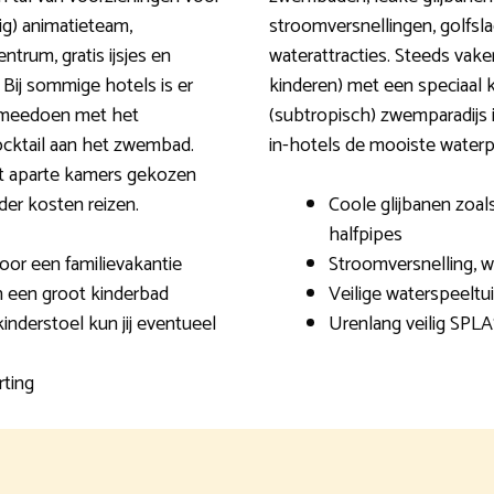
ig) animatieteam,
stroomversnellingen, golfslag
trum, gratis ijsjes en
waterattracties. Steeds vaker
Bij sommige hotels is er
kinderen) met een speciaal k
s meedoen met het
(subtropisch) zwemparadijs is 
ocktail aan het zwembad.
in-hotels de mooiste waterp
t aparte kamers gekozen
der kosten reizen.
Coole glijbanen zoals
halfpipes
oor een familievakantie
Stroomversnelling, 
n een groot kinderbad
Veilige waterspeeltu
inderstoel kun jij eventueel
Urenlang veilig SPL
rting