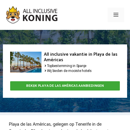
Ga
naar
Men
de
inhoud
All inclusive vakantie in Playa de las
Américas
Topbestemming in Spanje
Wij bieden de mooiste hotels
BEKIJK PLAYA DE LAS AMÉRICAS AANBIEDINGEN
Playa de las Américas, gelegen op Tenerife in de