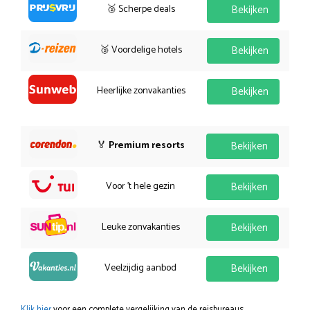
🥈 Scherpe deals
Bekijken
🥉 Voordelige hotels
Bekijken
Heerlijke zonvakanties
Bekijken
🏅
Premium resorts
Bekijken
Voor 't hele gezin
Bekijken
Leuke zonvakanties
Bekijken
Veelzijdig aanbod
Bekijken
Klik hier
voor een complete vergelijking van de reisbureaus.