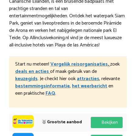
Canarische Eilanden, is een bruisende badplaats met
prachtige stranden en tal van
entertainmentmogelijkheden. Ontdek het waterpark Siam
Park, geniet van liveoptredens in de beroemde Pirámide
de Arona en verken het nabijgelegen nationale park El
Teide. Op Allinclusivekoning.nl vind je de meest luxueuze
all-inclusive hotels van Playa de las Américas!
Start nu meteen!
Vergelijk reisorganisaties
,
zoek
deals en acties
of maak gebruik van de
keuzegids
. Je checkt hier ook
attracties
, relevante
bestemmingsinformatie
,
het weerbericht
en
een praktische
FAQ
.
🥇
Grootste aanbod
Bekijken