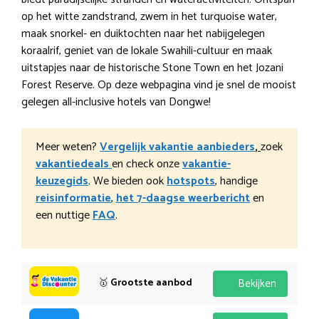
op het witte zandstrand, zwem in het turquoise water,
maak snorkel- en duiktochten naar het nabijgelegen
koraalrif, geniet van de lokale Swahili-cultuur en maak
uitstapjes naar de historische Stone Town en het Jozani
Forest Reserve. Op deze webpagina vind je snel de mooist
gelegen all-inclusive hotels van Dongwe!
Meer weten?
Vergelijk vakantie aanbieders
,
zoek
vakantiedeals
en check onze
vakantie-
keuzegids
. We bieden ook
hotspots
, handige
reisinformatie
,
het 7-daagse weerbericht
en
een nuttige
FAQ
.
🥇
Grootste aanbod
Bekijken