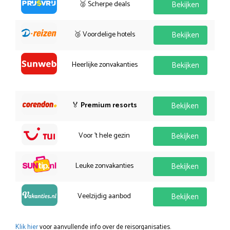
🥈 Scherpe deals
Bekijken
🥉 Voordelige hotels
Bekijken
Heerlijke zonvakanties
Bekijken
🏅
Premium resorts
Bekijken
Voor 't hele gezin
Bekijken
Leuke zonvakanties
Bekijken
Veelzijdig aanbod
Bekijken
Klik hier
voor aanvullende info over de reisorganisaties.