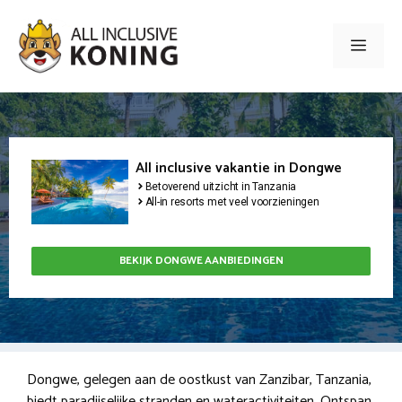
Ga
naar
Men
de
inhoud
All inclusive vakantie in Dongwe
Betoverend uitzicht in Tanzania
All-in resorts met veel voorzieningen
BEKIJK DONGWE AANBIEDINGEN
Dongwe, gelegen aan de oostkust van Zanzibar, Tanzania,
biedt paradijselijke stranden en wateractiviteiten. Ontspan