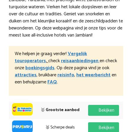
turquoise wateren. Verken het lokale dorpsleven en leer
over de cultuur en tradities. Geniet van snorkelen en
duiken om het kleurrijke koraalrif en de zeeschildpadden te
bewonderen. Op deze webpagina vind je onze tips voor de
meest luxe all-inclusive hotels van Jambiani!
We helpen je graag verder!
Vergelijk
touroperators
,
check
reisaanbiedingen
en check
onze
boekingsgids
. Op deze pagina vind je ook
attracties
, bruikbare
reisinfo
,
het weerbericht
en
een behulpzame
FAQ
.
🥇
Grootste aanbod
Bekijken
🥈 Scherpe deals
Bekijken