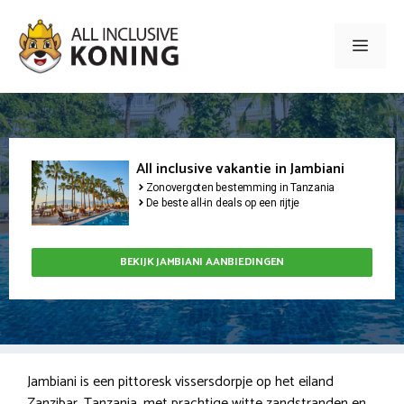
Ga
naar
Men
de
inhoud
All inclusive vakantie in Jambiani
Zonovergoten bestemming in Tanzania
De beste all-in deals op een rijtje
BEKIJK JAMBIANI AANBIEDINGEN
Jambiani is een pittoresk vissersdorpje op het eiland
Zanzibar, Tanzania, met prachtige witte zandstranden en