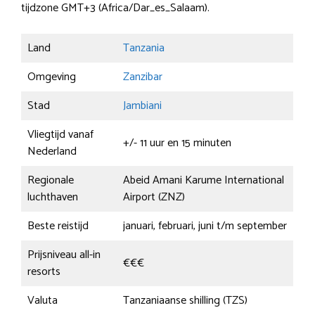
tijdzone GMT+3 (Africa/Dar_es_Salaam).
Land
Tanzania
Omgeving
Zanzibar
Stad
Jambiani
Vliegtijd vanaf
+/- 11 uur en 15 minuten
Nederland
Regionale
Abeid Amani Karume International
luchthaven
Airport (ZNZ)
Beste reistijd
januari, februari, juni t/m september
Prijsniveau all-in
€€€
resorts
Valuta
Tanzaniaanse shilling (TZS)