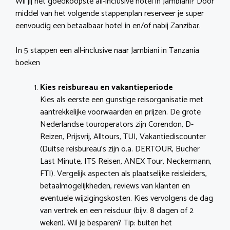
Wil jij het goedkoopste all-inclusive hotel in Jambiani? Door
middel van het volgende stappenplan reserveer je super
eenvoudig een betaalbaar hotel in en/of nabij Zanzibar.
In 5 stappen een all-inclusive naar Jambiani in Tanzania
boeken
Kies reisbureau en vakantieperiode
Kies als eerste een gunstige reisorganisatie met
aantrekkelijke voorwaarden en prijzen. De grote
Nederlandse touroperators zijn Corendon, D-
Reizen, Prijsvrij, Alltours, TUI, Vakantiediscounter
(Duitse reisbureau’s zijn o.a. DERTOUR, Bucher
Last Minute, ITS Reisen, ANEX Tour, Neckermann,
FTI). Vergelijk aspecten als plaatselijke reisleiders,
betaalmogelijkheden, reviews van klanten en
eventuele wijzigingskosten. Kies vervolgens de dag
van vertrek en een reisduur (bijv. 8 dagen of 2
weken). Wil je besparen? Tip: buiten het