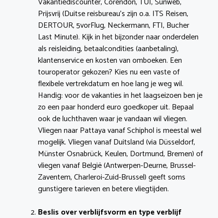
Vakantiediscounter, Corendon, TUI, Sunweb,
Prijsvrij (Duitse reisbureau’s zijn o.a. ITS Reisen,
DERTOUR, 5vorFlug, Neckermann, FTI, Bucher
Last Minute). Kijk in het bijzonder naar onderdelen
als reisleiding, betaalcondities (aanbetaling),
klantenservice en kosten van omboeken. Een
touroperator gekozen? Kies nu een vaste of
flexibele vertrekdatum en hoe lang je weg wil.
Handig: voor de vakanties in het laagseizoen ben je
zo een paar honderd euro goedkoper uit. Bepaal
ook de luchthaven waar je vandaan wil vliegen.
Vliegen naar Pattaya vanaf Schiphol is meestal wel
mogelijk. Vliegen vanaf Duitsland (via Düsseldorf,
Münster Osnabrück, Keulen, Dortmund, Bremen) of
vliegen vanaf België (Antwerpen-Deurne, Brussel-
Zaventem, Charleroi-Zuid-Brussel) geeft soms
gunstigere tarieven en betere vliegtijden.
Beslis over verblijfsvorm en type verblijf