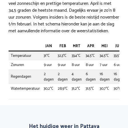
veel zonneschijn en prettige temperaturen. April is met
34,5 graden de heetste maand. Dagelijks ervaar je zo’n 8
uur zonuren. Volgens insiders is de beste reistijd november
t/m februari. In het schema hieronder kan je aan de slag
met aanvullende informatie over de weerstatistieken.
JAN
FEB
MRT
APR
MEI
JUN
Temperatuur
31°C
32,3°C
33,4°C
34,5°C
34,5°C
33,5°C
Zonuren
9 uur
9 uur
8 uur
8 uur
7 uur
6 uur
2
2
4
6
16
16
Regendagen
dagen
dagen
dagen
dagen
dagen
dagen
Watertemperatuur
30,2°C
28,9°C
31,2°C
31,5°C
30,7°C
30°C
Het huidige weer in Pattaya