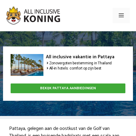
Ga
naar
Men
de
inhoud
All inclusive vakantie in Pattaya
Zonovergoten bestemming in Thailand
All-in hotels: comfort op zijn best
BEKIJK PATTAYA AANBIEDINGEN
Pattaya, gelegen aan de oostkust van de Golf van
Thailand, is een bruisende badplaats met een scala aan