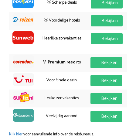
🥈 Scherpe deals
Bekijken
🥉 Voordelige hotels
Bekijken
Heerlijke zonvakanties
Bekijken
🏅
Premium resorts
Bekijken
Voor 't hele gezin
Bekijken
Leuke zonvakanties
Bekijken
Veelzijdig aanbod
Bekijken
Klik hier
voor aanvullende info over de reisbureaus.