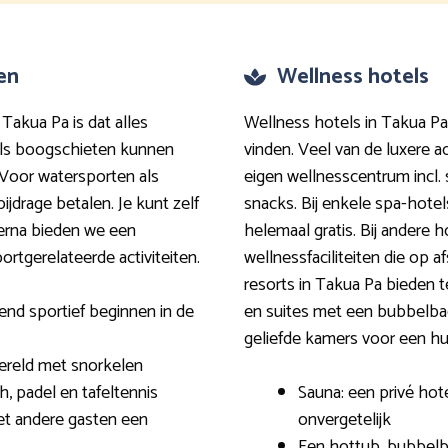
ten
Wellness hotels
 Takua Pa is dat alles
Wellness hotels in Takua Pa 
oals boogschieten kunnen
vinden. Veel van de luxere
Voor watersporten als
eigen wellnesscentrum incl.
ijdrage betalen. Je kunt zelf
snacks. Bij enkele spa-hotel
hierna bieden we een
helemaal gratis. Bij andere 
rtgerelateerde activiteiten.
wellnessfaciliteiten die op a
resorts in Takua Pa bieden
end sportief beginnen in de
en suites met een bubbelbad 
geliefde kamers voor een huw
ereld met snorkelen
, padel en tafeltennis
Sauna: een privé hot
et andere gasten een
onvergetelijk
Een hottub, bubbelba