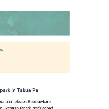
es
park in Takua Pa
oor uren plezier. Betrouwbare
 (waterspuitpark, golfslagbad,