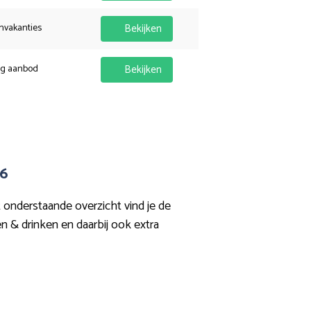
nvakanties
Bekijken
ig aanbod
Bekijken
26
t onderstaande overzicht vind je de
en & drinken en daarbij ook extra