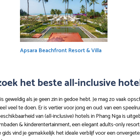
Apsara Beachfront Resort & Villa
oek het beste all-inclusive hote
 is geweldig als je geen zin in gedoe hebt. Je mag zo vaak opsch
heel veel te doen. Er is vertier voor jong en oud: van een speelr
chikbaarheid van (all-inclusive) hotels in Phang Nga is uitgebr
mbaden & kinderentertainment, een elegant adults-only resort o
ids vind je gemakkelijk het ideale verblijf voor een onvergetel