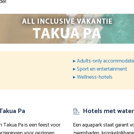
der.
▸ Adults-only accommodati
▸ Sport en entertainment
▸ Wellness-hotels
 Takua Pa
Hotels met water
in Takua Pa is een feest voor
Een aquapark staat garant v
orzieningen voor gezinnen
zwembaden, kronkelglijbanen