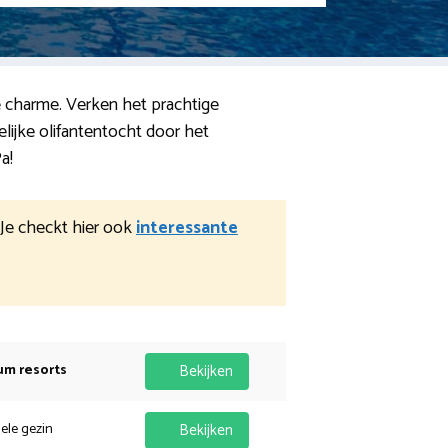
e charme. Verken het prachtige
ijke olifantentocht door het
a!
. Je checkt hier ook
interessante
um resorts
Bekijken
hele gezin
Bekijken