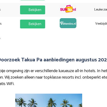
s
Bekijken
Leuke zo
es
Bekijken
Veelzijd
.
oorzoek Takua Pa aanbiedingen augustus 20
e omgeving zijn er verschillende luxueuze all-in hotels. In he
n. Wij zoeken alleen naar topklasse resorts incl. onbeperkt et
atis WiFi.