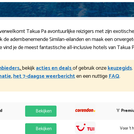
verwelkomt Takua Pa avontuurlijke reizigers met zijn exotisch
k de adembenemende Similan-eilanden en maak een onvergetel
ind je de meest fantastische all-inclusive hotels van Takua P
anbieders
,
bekijk
acties en deals
of gebruik onze
keuzegids
matie
,
het 7-daagse weerbericht
en een nuttige
FAQ
.
od
Bekijken
🏅
Premi
Bekijken
Voor 't 