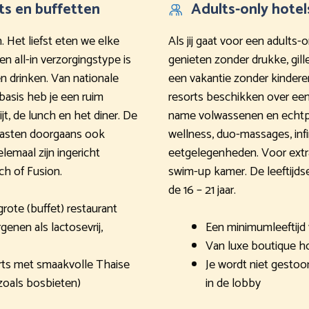
ts en buffetten
Adults-only hotel
. Het liefst eten we elke
Als jij gaat voor een adults
n all-in verzorgingstype is
genieten zonder drukke, gill
en drinken. Van nationale
een vakantie zonder kindere
 basis heb je een ruim
resorts beschikken over een
jt, de lunch en het diner. De
name volwassenen en echtpar
 gasten doorgaans ook
wellness, duo-massages, inf
lemaal zijn ingericht
eetgelegenheden. Voor extra
ch of Fusion.
swim-up kamer. De leeftijdse
de 16 – 21 jaar.
rote (buffet) restaurant
genen als lactosevrij,
Een minimumleeftijd v
Van luxe boutique ho
rts met smaakvolle Thaise
Je wordt niet gestoo
zoals bosbieten)
in de lobby