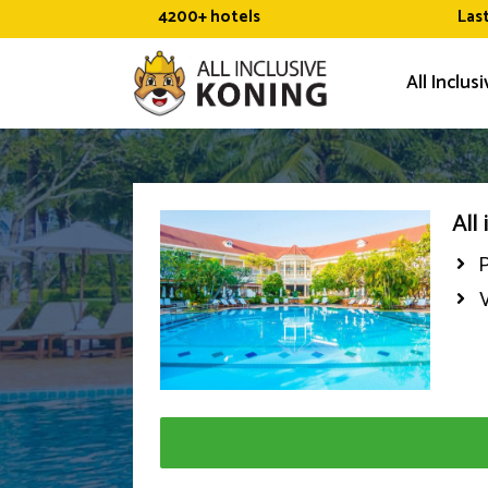
Ga
4200+ hotels
Las
naar
de
All Inclus
inhoud
All
P
V