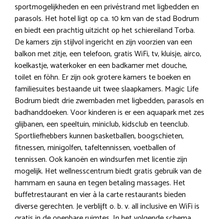
sportmogelijkheden en een privéstrand met ligbedden en
parasols. Het hotel ligt op ca. 10 km van de stad Bodrum
en biedt een prachtig uitzicht op het schiereiland Torba.
De kamers zijn stijlvol ingericht en zijn voorzien van een
balkon met zitje, een telefoon, gratis WiFi, tv, kluisje, airco,
koelkastje, waterkoker en een badkamer met douche,
toilet en föhn. Er zijn ook grotere kamers te boeken en
familiesuites bestaande uit twee slaapkamers. Magic Life
Bodrum biedt drie zwembaden met ligbedden, parasols en
badhanddoeken. Voor kinderen is er een aquapark met zes
glijbanen, een speeltuin, miniclub, kidsclub en teenclub.
Sportliefhebbers kunnen basketballen, boogschieten,
fitnessen, minigolfen, tafeltennissen, voetballen of
tennissen. Ook kanoën en windsurfen met licentie zijn
mogelijk. Het wellnesscentrum biedt gratis gebruik van de
hammam en sauna en tegen betaling massages. Het
buffetrestaurant en vier à la carte restaurants bieden
diverse gerechten. Je verblijft o. b. v. all inclusive en WiFi is
gratis in de openbare ruimtes. In het volgende schema