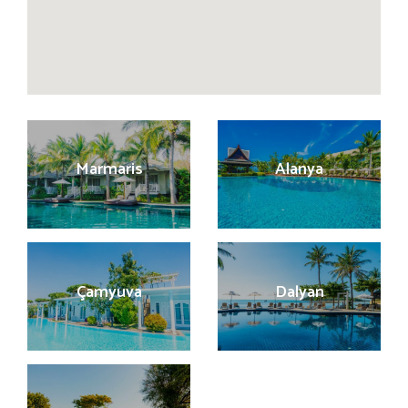
Marmaris
Alanya
Çamyuva
Dalyan