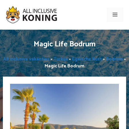
Ga
naar
Men
de
inhoud
Magic Life Bodrum
All inclusive vakanties
»
Turkije
»
Egeïsche Kust
»
Bodrum
»
Magic Life Bodrum