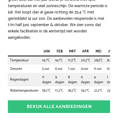
temperaturen en veel zonneschijn. De warmste periode is
Juli. Het loopt dan al gauw richting de 35,4 °C met
gemiddeld 14 uur zon. De aanbevolen reisperiode is mei
t/m half juni, september & oktober. We zien soms dat
enkele faciliteiten in de wintertijd niet worden
aangeboden.
JAN
FEB
MRT
APR
MEI
JUN
Temperatuur
14,1°C
14,1°C
17,2°C
20,2°C
28,3°C
31,3°C
Zonuren
5 uur
6 uur
7 uur
9 uur
11 uur
13 uur
11
9
8
6
4
1
Regendagen
dagen
dagen
dagen
dagen
dagen
dagen
Watertemperaturen
18,2°C
17,2°C
18,2°C
19,2°C
21,2°C
23,2°C
BEKIJK ALLE AANBIEDINGEN