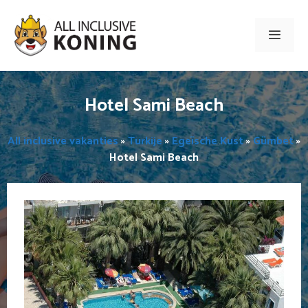
Ga
naar
Men
de
inhoud
Hotel Sami Beach
All inclusive vakanties
»
Turkije
»
Egeïsche Kust
»
Gümbet
»
Hotel Sami Beach