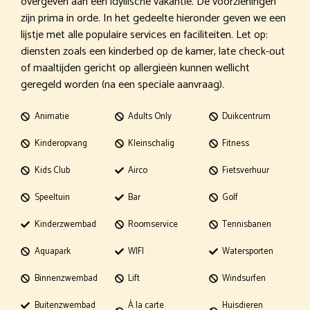
overgeven aan een idyllische vakantie. De voorzieningen
zijn prima in orde. In het gedeelte hieronder geven we een
lijstje met alle populaire services en faciliteiten. Let op:
diensten zoals een kinderbed op de kamer, late check-out
of maaltijden gericht op allergieën kunnen wellicht
geregeld worden (na een speciale aanvraag).
Animatie
Adults Only
Duikcentrum
Kinderopvang
Kleinschalig
Fitness
Kids Club
Airco
Fietsverhuur
Speeltuin
Bar
Golf
Kinderzwembad
Roomservice
Tennisbanen
Aquapark
WIFI
Watersporten
Binnenzwembad
Lift
Windsurfen
Buitenzwembad
À la carte
Huisdieren