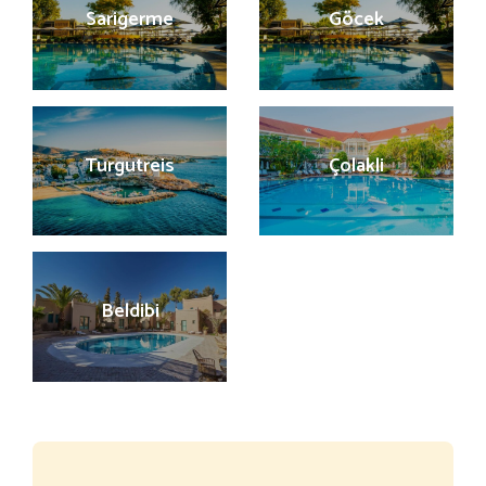
Sarigerme
Göcek
Turgutreis
Çolakli
Beldibi