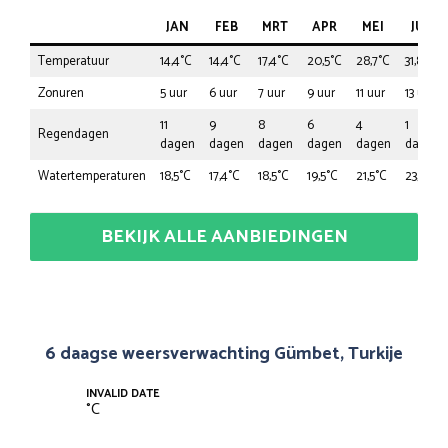
JAN
FEB
MRT
APR
MEI
JUN
Temperatuur
14,4°C
14,4°C
17,4°C
20,5°C
28,7°C
31,8°C
Zonuren
5 uur
6 uur
7 uur
9 uur
11 uur
13 uur
11
9
8
6
4
1
Regendagen
dagen
dagen
dagen
dagen
dagen
dagen
Watertemperaturen
18,5°C
17,4°C
18,5°C
19,5°C
21,5°C
23,6°C
BEKIJK ALLE AANBIEDINGEN
6 daagse weersverwachting Gümbet, Turkije
INVALID DATE
°
C