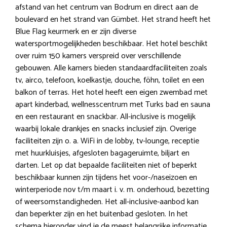
afstand van het centrum van Bodrum en direct aan de
boulevard en het strand van Gümbet. Het strand heeft het
Blue Flag keurmerk en er zijn diverse
watersportmogelijkheden beschikbaar. Het hotel beschikt
over ruim 150 kamers verspreid over verschillende
gebouwen. Alle kamers bieden standaardfaciliteiten zoals
tv, airco, telefoon, koelkastje, douche, föhn, toilet en een
balkon of terras. Het hotel heeft een eigen zwembad met
apart kinderbad, wellnesscentrum met Turks bad en sauna
en een restaurant en snackbar. All-inclusive is mogelijk
waarbij lokale drankjes en snacks inclusief zijn. Overige
faciliteiten zijn o. a. WiFi in de lobby, tv-lounge, receptie
met huurkluisjes, afgesloten bagageruimte, biljart en
darten. Let op dat bepaalde faciliteiten niet of beperkt
beschikbaar kunnen zijn tijdens het voor-/naseizoen en
winterperiode nov t/m maart i. v. m. onderhoud, bezetting
of weersomstandigheden. Het all-inclusive-aanbod kan
dan beperkter zijn en het buitenbad gesloten. In het
schema hieronder vind je de meest belangrijke informatie