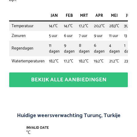
JAN
FEB
MRT
APR
MEI
JUN
Temperatuur
14,1°C
14,1°C
17,2°C
20,2°C
28,3°C
31,3°C
Zonuren
5 uur
6 uur
7 uur
9 uur
11 uur
13 uur
11
9
8
6
4
1
Regendagen
dagen
dagen
dagen
dagen
dagen
dagen
Watertemperaturen
18,2°C
17,2°C
18,2°C
19,2°C
21,2°C
23,2°C
BEKIJK ALLE AANBIEDINGEN
Huidige weersverwachting Turunç, Turkije
INVALID DATE
°
C