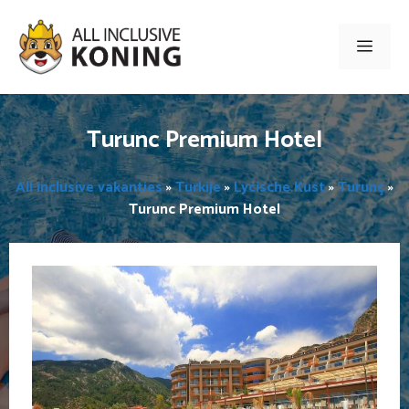
Ga
naar
Men
de
inhoud
Turunc Premium Hotel
All inclusive vakanties
»
Turkije
»
Lycische Kust
»
Turunç
»
Turunc Premium Hotel