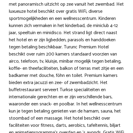
met panoramisch uitzicht op zee vanuit het zwembad. Het
luxueuze hotel beschikt over gratis WiFi, diverse
sportmogelijkheden en een wellnesscentrum. Kinderen
kunnen zich vermaken in het kinderbad, de miniclub 4-12
jaar, speeltuin en minidisco. Het strand ligt direct naast
het hotel en er zijn ligbedden, parasols en handdoeken
tegen betaling beschikbaar. Turunc Premium Hotel
beschikt over ruim 200 kamers standaard voorzien van
airco, telefoon, tv, kluisje, minibar mogelijk tegen betaling,
koffie- en theefaciliteiten, balkon of terras met zitje en een
badkamer met douche, föhn en toilet. Premium kamers
bieden extra jacuzzi en zee- of zwembadzicht. Het
buffetrestaurant serveert Turkse specialiteiten en
internationale gerechten en er zijn verschillende bars,
waaronder een snack- en poolbar. In het wellnesscentrum
kun je tegen betaling genieten van de hamam, sauna, het
stoombad of een massage. Het hotel beschikt over
faciliteiten voor fitness, darts, aerobics, tafeltennis, biljart
en animatieprogramma’s overdag en ‘s avonds. Gratis WiFi