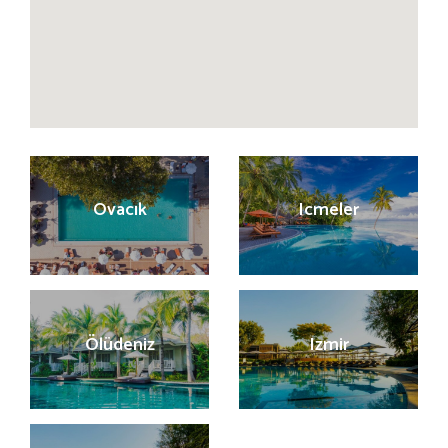
Ovacık
Icmeler
Ölüdeniz
Izmir