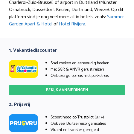
Charleroi-Zuid-Brussel) of airport in Duitsland (Münster
Osnabrück, Düsseldorf, Keulen, Dortmund, Weeze). Op dit
platform vind je nog veel meer all-in hotels, zoals:
Summer
Garden Apart & Hotel
of
Hotel Rivijera
.
1. Vakantiediscounter
Snel zoeken en eenvoudig boeken
Met SGR & ANVR gerust reizen
Onbezorgd op reis met pakketreis
BEKIJK AANBIEDINGEN
2. Prijsvrij
Scoort hoog op Trustpilot (8.4+)
Ook veel Duitse reisorganisaties
Vlucht en transfer geregeld