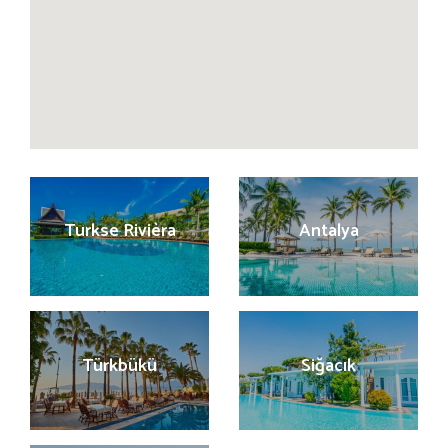
Turkse Rivièra
Antalya
Türkbükü
Siğacık