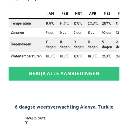
JAN
FEB
MRT
APR
MEI
JUN
Temperatuur
13,9°C
14,9°C
17,8°C
20,8°C
25,7°C
31,7°C
Zonuren
5 uur
6 uur
7 uur
8 uur
10 uur
12 uur
13
11
9
6
5
2
Regendagen
dagen
dagen
dagen
dagen
dagen
dagen
Watertemperaturen
18,8°C
18,8°C
17,8°C
19,8°C
21,8°C
24,8°C
BEKIJK ALLE AANBIEDINGEN
6 daagse weersverwachting Alanya, Turkije
INVALID DATE
°
C