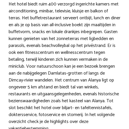
Het hotel biedt ruim 400 verzorgd ingerichte kamers met
airconditioning, minibar, televisie, kluisje en balkon of
terras. Het buffetrestaurant serveert ontbijt, lunch en diner
en als je op basis van all-inclusive boekt zijn maaltijden in
buffetvorm, snacks en lokale drankjes inbegrepen. Gasten
kunnen genieten van het zonneterras met ligbedden en
parasols, evenals beachvolleybal op het privéstrand. Er is
ook een fitnesscentrum en wellnesscentrum tegen
betaling, terwijl kinderen zich kunnen vermaken in de
miniclub. Voor natuurschoon kan je een bezoek brengen
aan de nabijgelegen Damlatas-grotten of langs de
Dimcay-rivier wandelen. Het centrum van Alanya ligt op
ongeveer 5 km afstand en biedt tal van winkels,
restaurants en uitgaansgelegenheden, evenals historische
bezienswaardigheden zoals het kasteel van Alanya. Tot
slot beschikt het hotel over biljart- en tafeltennistafels,
doktersservice, fotoservice en stomerij. In het volgende
overzicht check je de highlights over deze
vakantiebestemming.