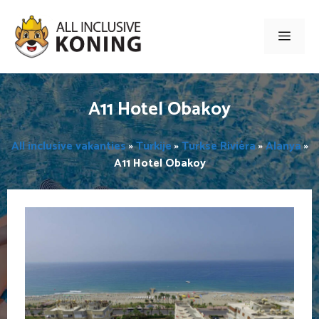
Ga
naar
Men
de
inhoud
A11 Hotel Obakoy
All inclusive vakanties
»
Turkije
»
Turkse Rivièra
»
Alanya
»
A11 Hotel Obakoy