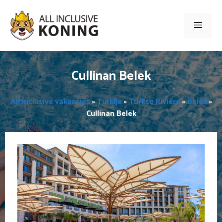
Ga
naar
Men
de
inhoud
Cullinan Belek
All inclusive vakanties
»
Turkije
»
Turkse Rivièra
»
Belek
»
Cullinan Belek