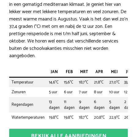
in een gematigd mediterraan klimaat. Je geniet hier van
lekker weer met lekkere temperaturen en veel zonuren. De
meest warme maand is Augustus. Vaak is het dan wel zo’n
37,4 graden (°C) met om en nabij de 12 uur zon. Een
prettige reisperiode is mei t/m half juni, september &
oktober. We horen wel eens dat verschillende services
buiten de schoolvakanties misschien niet worden
aangeboden.
JAN
FEB
MRT
APR
MEI
JUN
Temperatuur
14,6°C
15,6°C
18,7°C
21,8°C
27,0°C
33,3°C
Zonuren
5 uur
6 uur
7 uur
8 uur
10 uur
12 uur
13
11
9
6
5
2
Regendagen
dagen
dagen
dagen
dagen
dagen
dagen
Watertemperaturen
19,8°C
19,8°C
18,7°C
20,8°C
22,9°C
26,0°C
BEKIJK ALLE AANBIEDINGEN