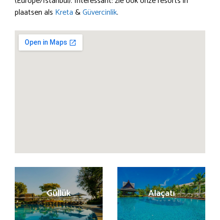
(Europe/Istanbul). Interessant: zie ook onze resorts in
plaatsen als
Kreta
&
Güvercinlik
.
Güllük
Alaçatı