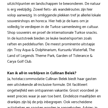
uitzichtpunten en landschappen te bewonderen. De natuur
is erg veelzijdig. Zowel fiets- als wandelroutes zijn hier
volop aanwezig. In omliggende plekken tref je allerlei lokale
souvenirshops en horeca. Hier heb je de kans om je
volledig te verdiepen in de Turkse samenleving en cultuur.
Shop souvenirs en proef de internationale Turkse snacks.
In de kuststreek bieden ze leuke (water)sporten zoals
raften en peddelsurfen. De meest prominente uitstapje
zijn: Troy Aqua & Dolphinarium, Kursunlu Waterfall, The
Land of Legends Theme Park, Garden of Tolerance &
Carya Golf Club.
Kan ik all-in verblijven in Cullinan Belek?
Ja, hotelaccommodatie Cullinan Belek biedt haar gasten
een uitstekende all-inclusive formule. Dit faciliteert
ongetwijfeld een ontspannen vakantie. Groot voordeel: je
weet precies waar je aan toe bent. Eindeloze maaltijden en
drankjes zijn bij de prijs inbegrepen. Ook verscheidene
activiteiten en sporten worden je aangeboden. Advies: in