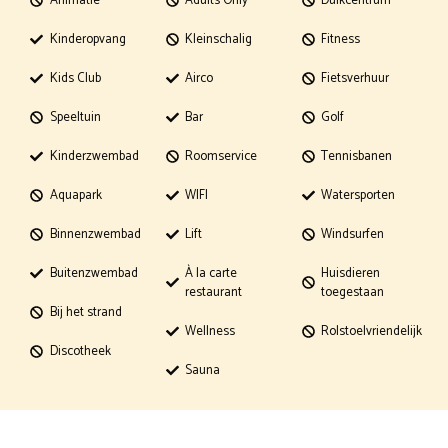
Animatie
Adults Only
Duikcentrum
Kinderopvang
Kleinschalig
Fitness
Kids Club
Airco
Fietsverhuur
Speeltuin
Bar
Golf
Kinderzwembad
Roomservice
Tennisbanen
Aquapark
WIFI
Watersporten
Binnenzwembad
Lift
Windsurfen
Buitenzwembad
À la carte
Huisdieren
restaurant
toegestaan
Bij het strand
Wellness
Rolstoelvriendelijk
Discotheek
Sauna