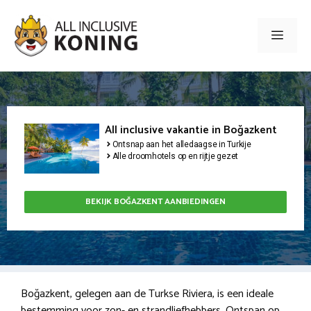
Ga
naar
Men
de
inhoud
All inclusive vakantie in Boğazkent
Ontsnap aan het alledaagse in Turkije
Alle droomhotels op en rijtje gezet
BEKIJK BOĞAZKENT AANBIEDINGEN
Boğazkent, gelegen aan de Turkse Riviera, is een ideale
bestemming voor zon- en strandliefhebbers. Ontspan op