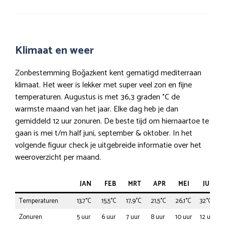
Klimaat en weer
Zonbestemming Boğazkent kent gematigd mediterraan
klimaat. Het weer is lekker met super veel zon en fijne
temperaturen. Augustus is met 36,3 graden °C de
warmste maand van het jaar. Elke dag heb je dan
gemiddeld 12 uur zonuren. De beste tijd om hiernaartoe te
gaan is mei t/m half juni, september & oktober. In het
volgende figuur check je uitgebreide informatie over het
weeroverzicht per maand.
JAN
FEB
MRT
APR
MEI
JUN
Temperaturen
13,7°C
15,5°C
17,9°C
21,5°C
26,1°C
32°C
Zonuren
5 uur
6 uur
7 uur
8 uur
10 uur
12 uur