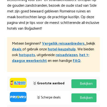
de gouden zandstranden, bezoek de oude stad van Side
met zijn goed bewaard gebleven Romeinse ruïnes en
maak boottochten langs de prachtige kustlijn. Op deze
pagina vind je tips voor de meest schitterende all-inclusive
hotels van Boğazkent!
Meteen beginnen?
Vergelijk reisaanbieders
,
bekijk
deals
of gebruik onze
hotel-keuzehulp
. We bieden
ook
hotspots
, uitgebreide
reisadviezen
,
het 7-
daagse weerbericht
en een handige
FAQ
.
🥇
Grootste aanbod
Bekijken
🥈 Scherpe deals
Bekijken