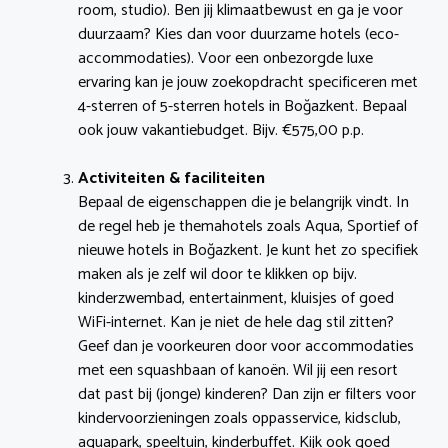
room, studio). Ben jij klimaatbewust en ga je voor
duurzaam? Kies dan voor duurzame hotels (eco-
accommodaties). Voor een onbezorgde luxe
ervaring kan je jouw zoekopdracht specificeren met
4-sterren of 5-sterren hotels in Boğazkent. Bepaal
ook jouw vakantiebudget. Bijv. €575,00 p.p.
Activiteiten & faciliteiten
Bepaal de eigenschappen die je belangrijk vindt. In
de regel heb je themahotels zoals Aqua, Sportief of
nieuwe hotels in Boğazkent. Je kunt het zo specifiek
maken als je zelf wil door te klikken op bijv.
kinderzwembad, entertainment, kluisjes of goed
WiFi-internet. Kan je niet de hele dag stil zitten?
Geef dan je voorkeuren door voor accommodaties
met een squashbaan of kanoën. Wil jij een resort
dat past bij (jonge) kinderen? Dan zijn er filters voor
kindervoorzieningen zoals oppasservice, kidsclub,
aquapark, speeltuin, kinderbuffet. Kijk ook goed