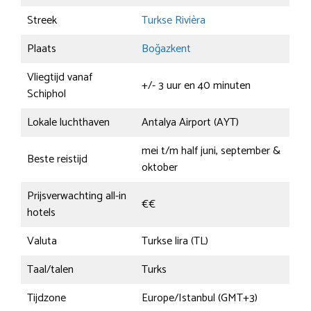
Streek
Turkse Rivièra
Plaats
Boğazkent
Vliegtijd vanaf
+/- 3 uur en 40 minuten
Schiphol
Lokale luchthaven
Antalya Airport (AYT)
mei t/m half juni, september &
Beste reistijd
oktober
Prijsverwachting all-in
€€
hotels
Valuta
Turkse lira (TL)
Taal/talen
Turks
Tijdzone
Europe/Istanbul (GMT+3)