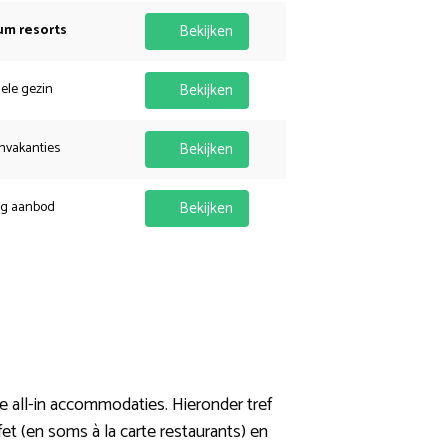
um resorts
Bekijken
hele gezin
Bekijken
nvakanties
Bekijken
ig aanbod
Bekijken
all-in accommodaties. Hieronder tref
et (en soms à la carte restaurants) en