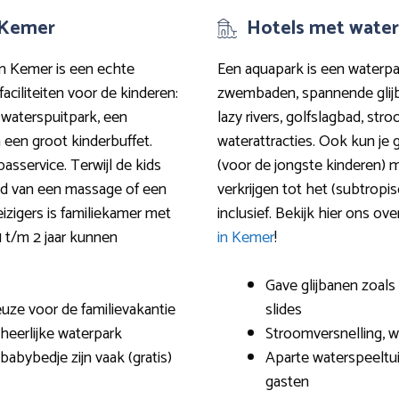
n Kemer
Hotels met water
 in Kemer is een echte
Een aquapark is een waterpa
faciliteiten voor de kinderen:
zwembaden, spannende glijb
waterspuitpark, een
lazy rivers, golfslagbad, st
 een groot kinderbuffet.
waterattracties. Ook kun je
sservice. Terwijl de kids
(voor de jongste kinderen) 
gd van een massage of een
verkrijgen tot het (subtropi
izigers is familiekamer met
inclusief. Bekijk hier ons o
1 t/m 2 jaar kunnen
in Kemer
!
Gave glijbanen zoals 
euze voor de familievakantie
slides
heerlijke waterpark
Stroomversnelling, 
babybedje zijn vaak (gratis)
Aparte waterspeeltu
gasten