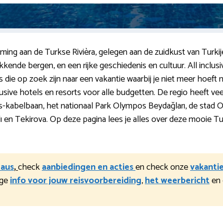
ing aan de Turkse Rivièra, gelegen aan de zuidkust van Turkij
kkende bergen, en een rijke geschiedenis en cultuur. All inclusi
die op zoek zijn naar een vakantie waarbij je niet meer hoeft n
usive hotels en resorts voor alle budgetten. De regio heeft ve
s-kabelbaan, het nationaal Park Olympos Beydağları, de stad O
ıralı en Tekirova. Op deze pagina lees je alles over deze mooie
eaus
,
check
aanbiedingen en acties
en check onze
vakanti
ige
info voor jouw reisvoorbereiding
,
het weerbericht
en 