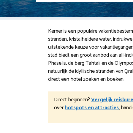
Kemer is een populaire vakantiebestemm
stranden, kristalheldere water, indrukwe
uitstekende keuze voor vakantiegangers 
stad biedt een groot aanbod aan all-incl
Phaselis, de berg Tahtalı en de Olympo
natuurlijk de idyllische stranden van Ç
direct een hotel zoeken en boeken.
Direct beginnen?
Vergelijk reisbur
over
hotspots en attracties
, hand