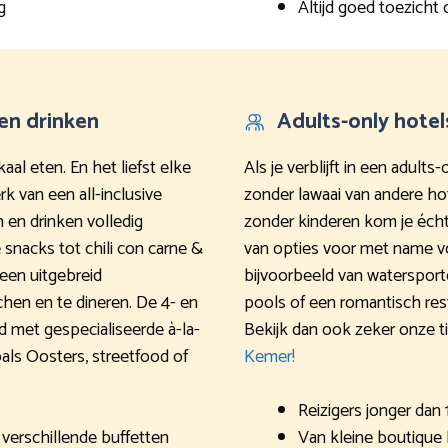
g
Altijd goed toezich
en drinken
Adults-only hotel
kaal eten. En het liefst elke
Als je verblijft in een adult
k van een all-inclusive
zonder lawaai van andere hot
n en drinken volledig
zonder kinderen kom je écht
 snacks tot chili con carne &
van opties voor met name v
een uitgebreid
bijvoorbeeld van watersport
chen en te dineren. De 4- en
pools of een romantisch rest
 met gespecialiseerde à-la-
Bekijk dan ook zeker onze 
oals Oosters, streetfood of
Kemer!
Reizigers jonger dan 
verschillende buffetten
Van kleine boutique 