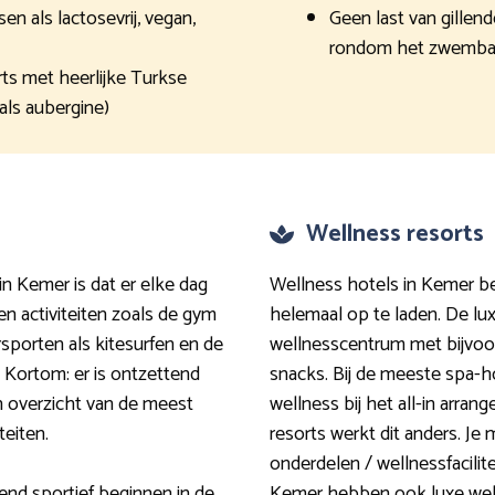
 als lactosevrij, vegan,
Geen last van gillen
rondom het zwemb
ts met heerlijke Turkse
als aubergine)
Wellness resorts
 in Kemer is dat er elke dag
Wellness hotels in Kemer be
en activiteiten zoals de gym
helemaal op te laden. De l
rsporten als kitesurfen en de
wellnesscentrum met bijvoorb
 Kortom: er is ontzettend
snacks. Bij de meeste spa-hot
een overzicht van de meest
wellness bij het all-in arra
teiten.
resorts werkt dit anders. J
onderdelen / wellnessfacilit
end sportief beginnen in de
Kemer hebben ook luxe well