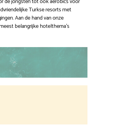
oor de jongsten tot ook aerobics voor
indvriendelijke Turkse resorts met
agingen. Aan de hand van onze
6 meest belangrijke hotelthema’s