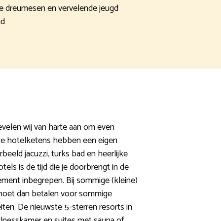
de dreumesen en vervelende jeugd
ad
velen wij van harte aan om even
uxe hotelketens hebben een eigen
eeld jacuzzi, turks bad en heerlijke
els is de tijd die je doorbrengt in de
ngement inbegrepen. Bij sommige (kleine)
e moet dan betalen voor sommige
eiten. De nieuwste 5-sterren resorts in
nesskamer en suites met sauna of