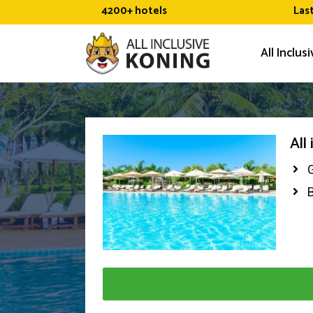
Ga
4200+ hotels
Las
naar
de
All Inclus
inhoud
All
G
B