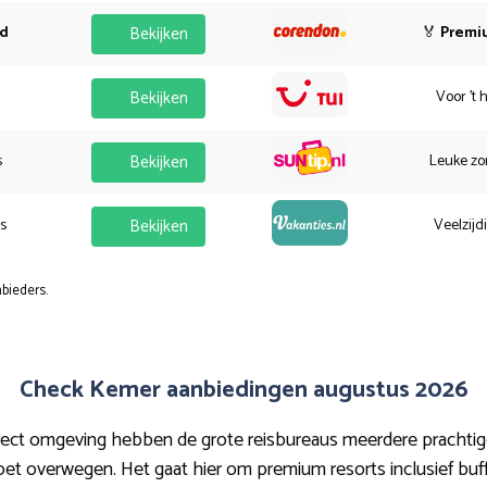
od
Bekijken
🏅
Premi
Bekijken
Voor 't 
s
Bekijken
Leuke zo
es
Bekijken
Veelzijd
bieders.
Check Kemer aanbiedingen augustus 2026
ect omgeving hebben de grote reisbureaus meerdere prachtige 
oet overwegen. Het gaat hier om premium resorts inclusief buff