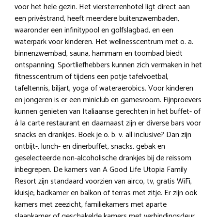
voor het hele gezin. Het viersterrenhotel ligt direct aan
een privéstrand, heeft meerdere buitenzwembaden,
waaronder een infinitypool en golfslagbad, en een
waterpark voor kinderen. Het wellnesscentrum met o. a.
binnenzwembad, sauna, hammam en toombad biedt
ontspanning. Sportliefhebbers kunnen zich vermaken in het
fitnesscentrum of tijdens een potje tafelvoetbal,
tafeltennis, biljart, yoga of wateraerobics. Voor kinderen
en jongeren is er een miniclub en gamesroom. Fijnproevers
kunnen genieten van Italiaanse gerechten in het buffet- of
à la carte restaurant en daarnaast zijn er diverse bars voor
snacks en drankjes. Boek je o. b. v. all inclusive? Dan zijn
ontbijt-, lunch- en dinerbuffet, snacks, gebak en
geselecteerde non-alcoholische drankjes bij de reissom
inbegrepen. De kamers van A Good Life Utopia Family
Resort zijn standaard voorzien van airco, tv, gratis WiFi,
kluisje, badkamer en balkon of terras met zitje. Er zijn ook
kamers met zeezicht, familiekamers met aparte
slaapkamer of geschakelde kamers met verbindingsdeur