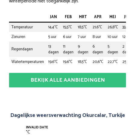
winterperiode niet toegankelijk zijn.
JAN
FEB
MRT
APR
MEI
JUN
Temperatuur
14,4°C
15,5°C
18,5°C
21,6°C
26,8°C
33,0°C
Zonuren
5 uur
6 uur
7 uur
8 uur
10 uur
12 uur
13
11
9
6
5
2
Regendagen
dagen
dagen
dagen
dagen
dagen
dagen
Watertemperaturen
19,6°C
19,6°C
18,5°C
20,6°C
22,7°C
25,8°C
BEKIJK ALLE AANBIEDINGEN
Dagelijkse weersverwachting Okurcalar, Turkije
INVALID DATE
°
C