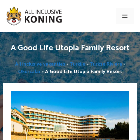
Ga
naar
Men
de
inhoud
A Good Life Utopia Family Resort
All inclusive vakanties
»
Turkije
»
Turkse Rivièra
»
Okurcalar
»
A Good Life Utopia Family Resort