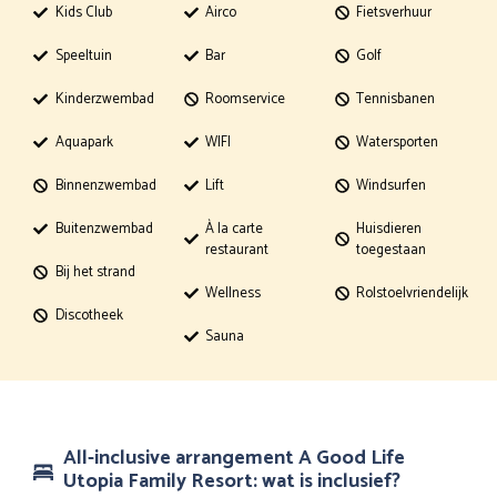
Kids Club
Airco
Fietsverhuur
Speeltuin
Bar
Golf
Kinderzwembad
Roomservice
Tennisbanen
Aquapark
WIFI
Watersporten
Binnenzwembad
Lift
Windsurfen
Buitenzwembad
À la carte
Huisdieren
restaurant
toegestaan
Bij het strand
Wellness
Rolstoelvriendelijk
Discotheek
Sauna
All-inclusive arrangement A Good Life
Utopia Family Resort: wat is inclusief?