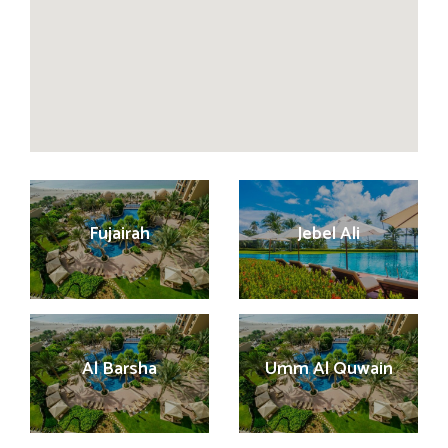
Fujairah
Jebel Ali
Al Barsha
Umm Al Quwain