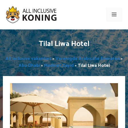
Ga
naar
Men
de
inhoud
Tilal Liwa Hotel
All inclusive vakanties
»
Verenigde Arabische Emiraten
»
Abu Dhabi
»
Madinat Zayid
»
Tilal Liwa Hotel