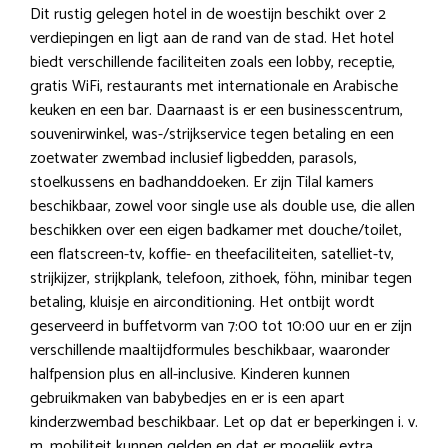
Dit rustig gelegen hotel in de woestijn beschikt over 2
verdiepingen en ligt aan de rand van de stad. Het hotel
biedt verschillende faciliteiten zoals een lobby, receptie,
gratis WiFi, restaurants met internationale en Arabische
keuken en een bar. Daarnaast is er een businesscentrum,
souvenirwinkel, was-/strijkservice tegen betaling en een
zoetwater zwembad inclusief ligbedden, parasols,
stoelkussens en badhanddoeken. Er zijn Tilal kamers
beschikbaar, zowel voor single use als double use, die allen
beschikken over een eigen badkamer met douche/toilet,
een flatscreen-tv, koffie- en theefaciliteiten, satelliet-tv,
strijkijzer, strijkplank, telefoon, zithoek, föhn, minibar tegen
betaling, kluisje en airconditioning. Het ontbijt wordt
geserveerd in buffetvorm van 7:00 tot 10:00 uur en er zijn
verschillende maaltijdformules beschikbaar, waaronder
halfpension plus en all-inclusive. Kinderen kunnen
gebruikmaken van babybedjes en er is een apart
kinderzwembad beschikbaar. Let op dat er beperkingen i. v.
m. mobiliteit kunnen gelden en dat er mogelijk extra