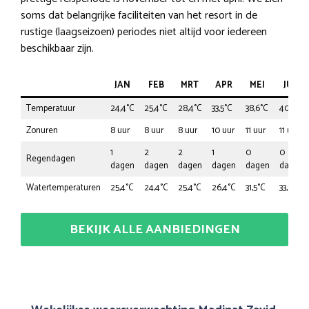
soms dat belangrijke faciliteiten van het resort in de
rustige (laagseizoen) periodes niet altijd voor iedereen
beschikbaar zijn.
JAN
FEB
MRT
APR
MEI
JUN
Temperatuur
24,4°C
25,4°C
28,4°C
33,5°C
38,6°C
40,6°C
Zonuren
8 uur
8 uur
8 uur
10 uur
11 uur
11 uur
1
2
2
1
0
0
Regendagen
dagen
dagen
dagen
dagen
dagen
dagen
Watertemperaturen
25,4°C
24,4°C
25,4°C
26,4°C
31,5°C
33,5°C
BEKIJK ALLE AANBIEDINGEN