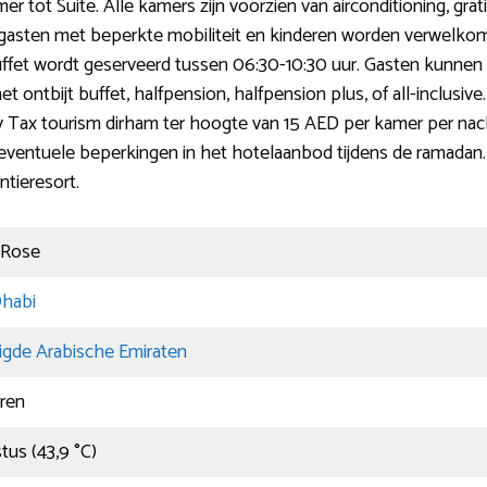
tot Suite. Alle kamers zijn voorzien van airconditioning, grati
or gasten met beperkte mobiliteit en kinderen worden verwelko
fet wordt geserveerd tussen 06:30-10:30 uur. Gasten kunnen ki
 ontbijt buffet, halfpension, halfpension plus, of all-inclusive.
y Tax tourism dirham ter hoogte van 15 AED per kamer per nach
ventuele beperkingen in het hotelaanbod tijdens de ramadan. 
ntieresort.
 Rose
habi
igde Arabische Emiraten
rren
tus (43,9 °C)