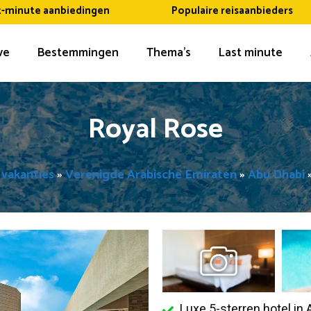
t-minute aanbiedingen
Populaire reisaanbieders
ive
Bestemmingen
Thema’s
Last minute
Royal Rose
e vakanties
»
Verenigde Arabische Emiraten
»
Abu Dhabi
Luxe 5-sterren hotel in