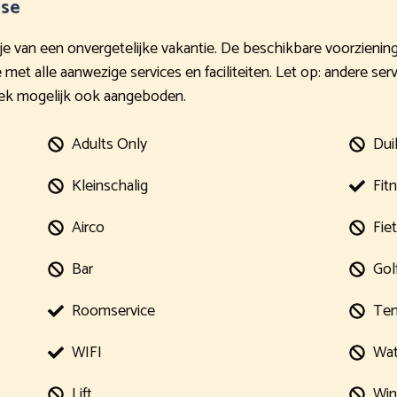
ose
t je van een onvergetelijke vakantie. De beschikbare voorziening
et alle aanwezige services en faciliteiten. Let op: andere serv
oek mogelijk ook aangeboden.
Adults Only
Dui
Kleinschalig
Fit
Airco
Fie
Bar
Gol
Roomservice
Ten
WIFI
Wat
Lift
Win