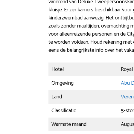
variërend van Deluxe Tweepersoonskamer 
kluisje. Er zijn kamers beschikbaar vo
kinderzwembad aanwezig. Het ontbijtbuf
zoals zonder maaltijden, overnachting met
voor alleenreizende personen en de Cit
te worden voldaan. Houd rekening met e
eens de belangrijkste info over het vaka
Hotel
Royal
Omgeving
Abu D
Land
Veren
Classificatie
5-ste
Warmste maand
Augus