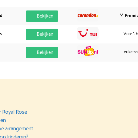
od
Bekijken
🏅
Premi
es
Bekijken
Voor 't 
Bekijken
Leuke zo
r Royal Rose
ten
sive arrangement
 op kinderen?