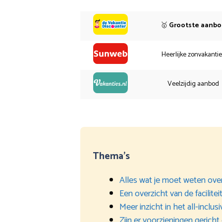
🥇
Grootste aanb
Heerlijke zonvakanti
Veelzijdig aanbod
Thema’s
Alles wat je moet weten ove
Een overzicht van de facilitei
Meer inzicht in het all-inclu
Zijn er voorzieningen gericht