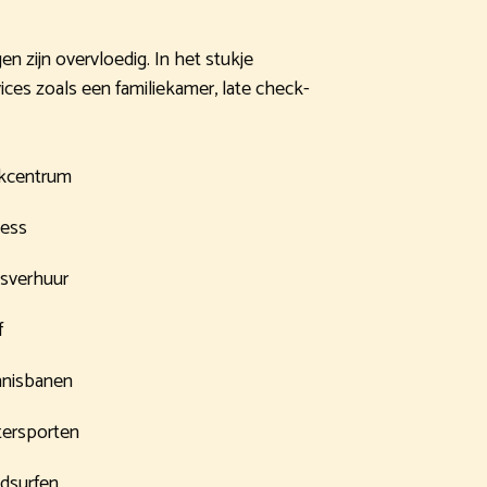
en zijn overvloedig. In het stukje
ices zoals een familiekamer, late check-
kcentrum
ness
tsverhuur
f
nisbanen
ersporten
dsurfen