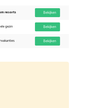
um resorts
Bekijken
hele gezin
Bekijken
nvakanties
Bekijken