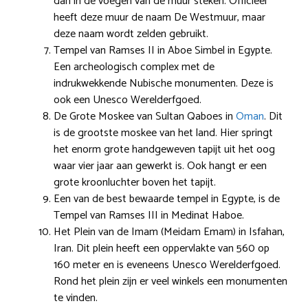
dan in de voegen van de muur steken. Officieel
heeft deze muur de naam De Westmuur, maar
deze naam wordt zelden gebruikt.
Tempel van Ramses II in Aboe Simbel in Egypte.
Een archeologisch complex met de
indrukwekkende Nubische monumenten. Deze is
ook een Unesco Werelderfgoed.
De Grote Moskee van Sultan Qaboes in
Oman
. Dit
is de grootste moskee van het land. Hier springt
het enorm grote handgeweven tapijt uit het oog
waar vier jaar aan gewerkt is. Ook hangt er een
grote kroonluchter boven het tapijt.
Een van de best bewaarde tempel in Egypte, is de
Tempel van Ramses III in Medinat Haboe.
Het Plein van de Imam (Meidam Emam) in Isfahan,
Iran. Dit plein heeft een oppervlakte van 560 op
160 meter en is eveneens Unesco Werelderfgoed.
Rond het plein zijn er veel winkels een monumenten
te vinden.