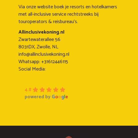
Via onze website boek je resorts en hotelkamers
met all-inclusive service rechtstreeks bij
touroperators & reisbureau's.
Allinclusivekoning.nl
Zwartewaterallee 56
8031DX, Zwolle, NL
info@allinclusivekoning.nl
Whatsapp: +31612446115
Social Media:
4.8
powered by
G
o
o
g
l
e