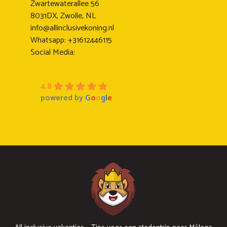
Zwartewaterallee 56
8031DX, Zwolle, NL
info@allinclusivekoning.nl
Whatsapp: +31612446115
Social Media:
4.8
powered by
G
o
o
g
l
e