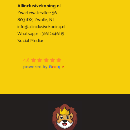
Allinclusivekoning.nl
Zwartewaterallee 56
8031DX, Zwolle, NL
info@allinclusivekoning.nl
Whatsapp: +31612446115
Social Media:
4.8
powered by
G
o
o
g
l
e