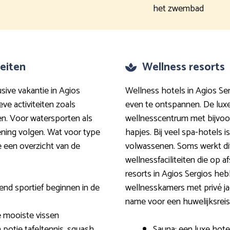
het zwembad
teiten
Wellness resorts
sive vakantie in Agios
Wellness hotels in Agios Se
eve activiteiten zoals
even te ontspannen. De lux
en. Voor watersporten als
wellnesscentrum met bijvo
kening volgen. Wat voor type
hapjes. Bij veel spa-hotels i
 je een overzicht van de
volwassenen. Soms werkt dit
wellnessfaciliteiten die op 
resorts in Agios Sergios he
end sportief beginnen in de
wellnesskamers met privé ja
name voor een huwelijksreis i
e mooiste vissen
n potje tafeltennis, squash
Sauna: een luxe hot