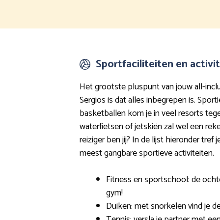
Sportfaciliteiten en activi
Het grootste pluspunt van jouw all-inclu
Sergios is dat alles inbegrepen is. Sporti
basketballen kom je in veel resorts teg
waterfietsen of jetskiën zal wel een re
reiziger ben jij? In de lijst hieronder tref
meest gangbare sportieve activiteiten.
Fitness en sportschool: de ocht
gym!
Duiken: met snorkelen vind je d
Tennis: versla je partner met ee