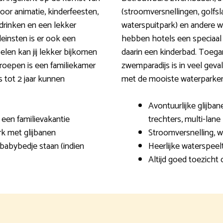
oor animatie, kinderfeesten,
(stroomversnellingen, golfsla
drinken en een lekker
waterspuitpark) en andere 
leinsten is er ook een
hebben hotels een speciaal
elen kan jij lekker bijkomen
daarin een kinderbad. Toegan
roepen is een familiekamer
zwemparadijs is in veel gev
 tot 2 jaar kunnen
met de mooiste waterparken
Avontuurlijke glijban
 een familievakantie
trechters, multi-lane
rk met glijbanen
Stroomversnelling, 
 babybedje staan (indien
Heerlijke waterspeel
Altijd goed toezich