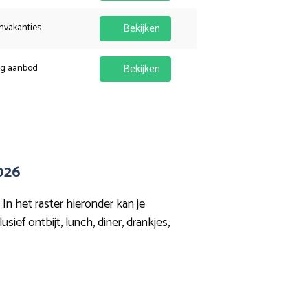
nvakanties
Bekijken
ig aanbod
Bekijken
026
In het raster hieronder kan je
ef ontbijt, lunch, diner, drankjes,