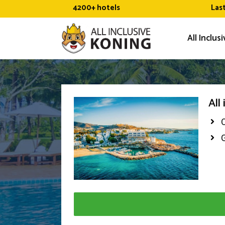
Ga
4200+ hotels
Las
naar
de
All Inclus
inhoud
All
G