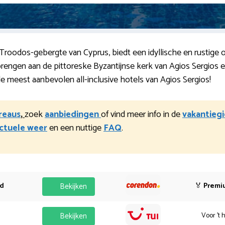
 Troodos-gebergte van Cyprus, biedt een idyllische en rustig
engen aan de pittoreske Byzantijnse kerk van Agios Sergios en
de meest aanbevolen all-inclusive hotels van Agios Sergios!
ureaus
,
zoek
aanbiedingen
of vind meer info in de
vakantiegi
ctuele weer
en een nuttige
FAQ
.
od
Bekijken
🏅
Premi
Bekijken
Voor 't 