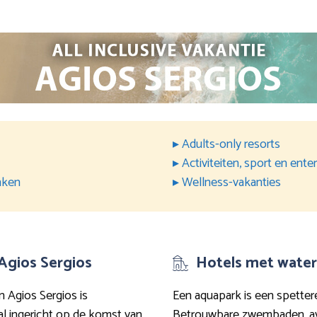
▸ Adults-only resorts
▸ Activiteiten, sport en ent
nken
▸ Wellness-vakanties
 Agios Sergios
Hotels met water
n Agios Sergios is
Een aquapark is een spettere
aal ingericht op de komst van
Betrouwbare zwembaden, avo