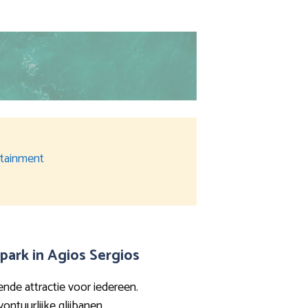
ertainment
park in Agios Sergios
nde attractie voor iedereen.
ntuurlijke glijbanen