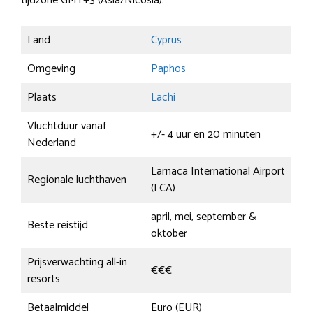
tijdzone GMT+3 (Asia/Nicosia).
Land
Cyprus
Omgeving
Paphos
Plaats
Lachi
Vluchtduur vanaf
+/- 4 uur en 20 minuten
Nederland
Larnaca International Airport
Regionale luchthaven
(LCA)
april, mei, september &
Beste reistijd
oktober
Prijsverwachting all-in
€€€
resorts
Betaalmiddel
Euro (EUR)