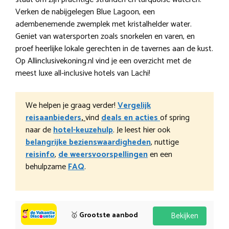
Verken de nabijgelegen Blue Lagoon, een
adembenemende zwemplek met kristalhelder water.
Geniet van watersporten zoals snorkelen en varen, en
proef heerlijke lokale gerechten in de tavernes aan de kust.
Op Allinclusivekoning.nl vind je een overzicht met de
meest luxe all-inclusive hotels van Lachi!
We helpen je graag verder!
Vergelijk
reisaanbieders
,
vind
deals en acties
of spring
naar de
hotel-keuzehulp
. Je leest hier ook
belangrijke bezienswaardigheden
, nuttige
reisinfo
,
de weersvoorspellingen
en een
behulpzame
FAQ
.
🥇
Grootste aanbod
Bekijken