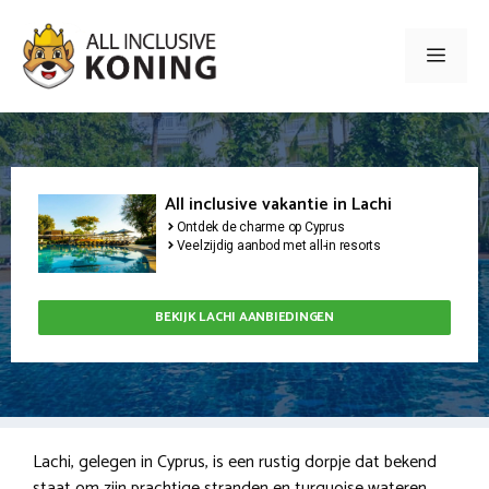
Ga
naar
Men
de
inhoud
All inclusive vakantie in Lachi
Ontdek de charme op Cyprus
Veelzijdig aanbod met all-in resorts
BEKIJK LACHI AANBIEDINGEN
Lachi, gelegen in Cyprus, is een rustig dorpje dat bekend
staat om zijn prachtige stranden en turquoise wateren.