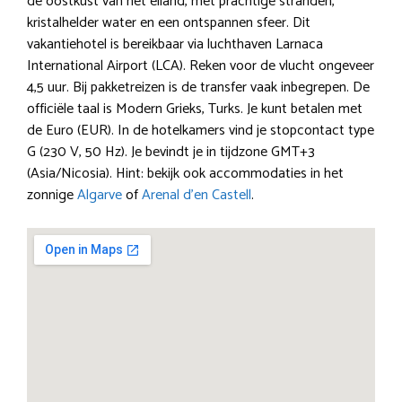
de oostkust van het eiland, met prachtige stranden,
kristalhelder water en een ontspannen sfeer. Dit
vakantiehotel is bereikbaar via luchthaven Larnaca
International Airport (LCA). Reken voor de vlucht ongeveer
4,5 uur. Bij pakketreizen is de transfer vaak inbegrepen. De
officiële taal is Modern Grieks, Turks. Je kunt betalen met
de Euro (EUR). In de hotelkamers vind je stopcontact type
G (230 V, 50 Hz). Je bevindt je in tijdzone GMT+3
(Asia/Nicosia). Hint: bekijk ook accommodaties in het
zonnige
Algarve
of
Arenal d’en Castell
.