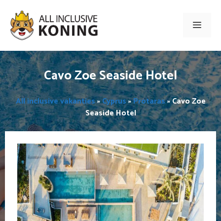
Ga
naar
Men
de
inhoud
Cavo Zoe Seaside Hotel
All inclusive vakanties
»
Cyprus
»
Protaras
»
Cavo Zoe
Seaside Hotel