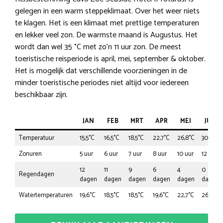
gelegen in een warm steppeklimaat. Over het weer niets
te klagen. Het is een klimaat met prettige temperaturen
en lekker veel zon. De warmste maand is Augustus. Het
wordt dan wel 35 °C met zo’n 11 uur zon. De meest
toeristische reisperiode is april, mei, september & oktober.
Het is mogelijk dat verschillende voorzieningen in de
minder toeristische periodes niet altijd voor iedereen
beschikbaar zijn.
JAN
FEB
MRT
APR
MEI
JUN
Temperatuur
15,5°C
16,5°C
18,5°C
22,7°C
26,8°C
30,9°C
Zonuren
5 uur
6 uur
7 uur
8 uur
10 uur
12 uur
12
11
9
6
4
0
Regendagen
dagen
dagen
dagen
dagen
dagen
dagen
Watertemperaturen
19,6°C
18,5°C
18,5°C
19,6°C
22,7°C
26,8°C