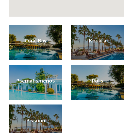
Coral Bay
Kouklia
Psematismenos
Polis
Pissouri