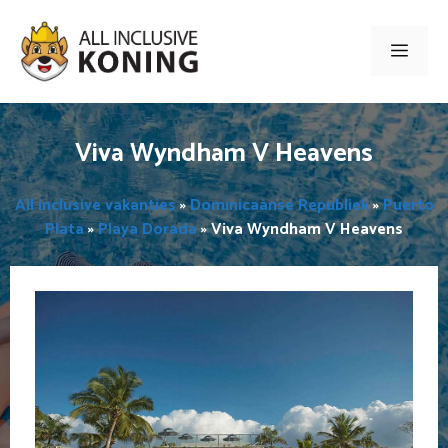
Ga
naar
Men
de
inhoud
Viva Wyndham V Heavens
All inclusive vakanties
»
Dominicaanse Republiek
»
Puerto
Plata
»
Playa Dorada
»
Viva Wyndham V Heavens