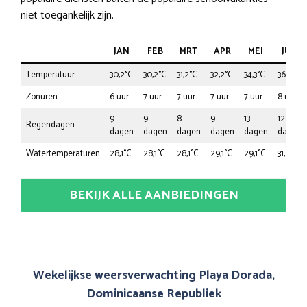
niet toegankelijk zijn.
JAN
FEB
MRT
APR
MEI
JUN
Temperatuur
30,2°C
30,2°C
31,2°C
32,2°C
34,3°C
36,4°C
Zonuren
6 uur
7 uur
7 uur
7 uur
7 uur
8 uur
9
9
8
9
13
12
Regendagen
dagen
dagen
dagen
dagen
dagen
dagen
Watertemperaturen
28,1°C
28,1°C
28,1°C
29,1°C
29,1°C
31,2°C
BEKIJK ALLE AANBIEDINGEN
Wekelijkse weersverwachting Playa Dorada,
Dominicaanse Republiek