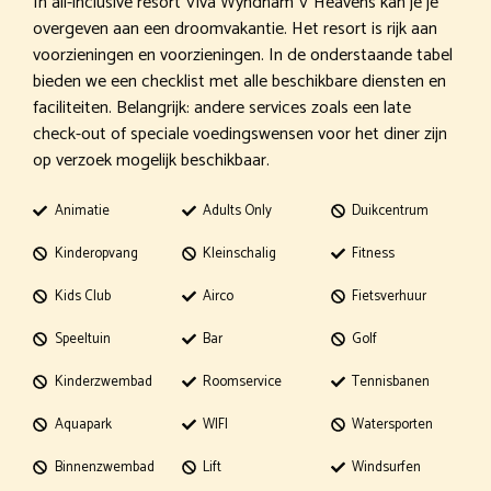
In all-inclusive resort Viva Wyndham V Heavens kan je je
overgeven aan een droomvakantie. Het resort is rijk aan
voorzieningen en voorzieningen. In de onderstaande tabel
bieden we een checklist met alle beschikbare diensten en
faciliteiten. Belangrijk: andere services zoals een late
check-out of speciale voedingswensen voor het diner zijn
op verzoek mogelijk beschikbaar.
Animatie
Adults Only
Duikcentrum
Kinderopvang
Kleinschalig
Fitness
Kids Club
Airco
Fietsverhuur
Speeltuin
Bar
Golf
Kinderzwembad
Roomservice
Tennisbanen
Aquapark
WIFI
Watersporten
Binnenzwembad
Lift
Windsurfen