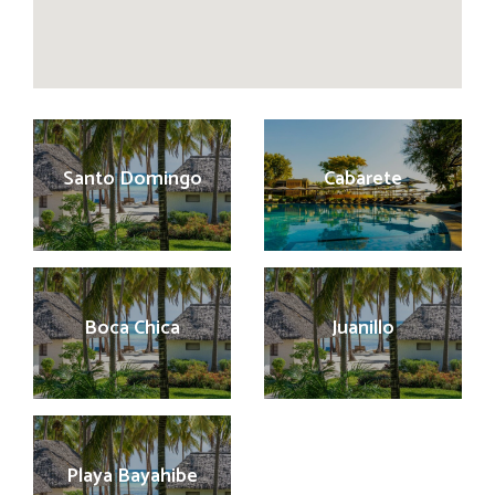
Santo Domingo
Cabarete
Boca Chica
Juanillo
Playa Bayahibe