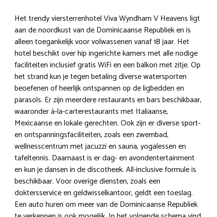
Het trendy viersterrenhotel Viva Wyndham V Heavens ligt
aan de noordkust van de Dominicaanse Republiek en is
alleen toegankelijk voor volwassenen vanaf 18 jaar. Het
hotel beschikt over hip ingerichte kamers met alle nodige
faciliteiten inclusief gratis WiFi en een balkon met zitje. Op
het strand kun je tegen betaling diverse watersporten
beoefenen of heerlijk ontspannen op de ligbedden en
parasols. Er zijn meerdere restaurants en bars beschikbaar,
waaronder à-la-carterestaurants met Italiaanse,
Mexicaanse en lokale gerechten. Ook zijn er diverse sport-
en ontspanningsfaciliteiten, zoals een zwembad,
wellnesscentrum met jacuzzi en sauna, yogalessen en
tafeltennis. Daarnaast is er dag- en avondentertainment
en kun je dansen in de discotheek. All-inclusive formule is
beschikbaar. Voor overige diensten, zoals een
doktersservice en geldwisselkantoor, geldt een toeslag.
Een auto huren om meer van de Dominicaanse Republiek
te verkennen is ook mogelijk. In het volgende schema vind