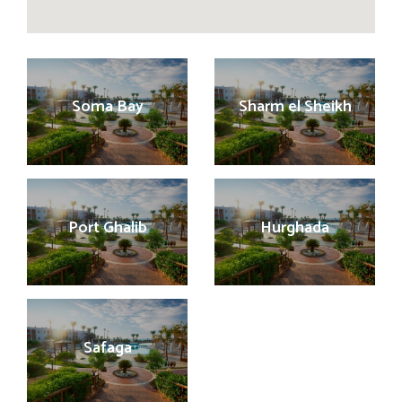
Soma Bay
Sharm el Sheikh
Port Ghalib
Hurghada
Safaga