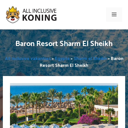
Ga
naar
Men
de
inhoud
Baron Resort Sharm El Sheikh
All inclusive vakanties
»
Egypte
»
Sharm el Sheikh
»
Baron
Resort Sharm El Sheikh