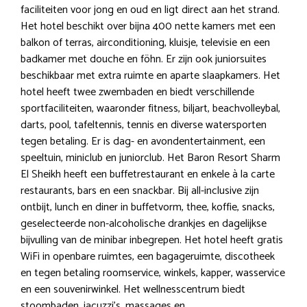
faciliteiten voor jong en oud en ligt direct aan het strand.
Het hotel beschikt over bijna 400 nette kamers met een
balkon of terras, airconditioning, kluisje, televisie en een
badkamer met douche en föhn. Er zijn ook juniorsuites
beschikbaar met extra ruimte en aparte slaapkamers. Het
hotel heeft twee zwembaden en biedt verschillende
sportfaciliteiten, waaronder fitness, biljart, beachvolleybal,
darts, pool, tafeltennis, tennis en diverse watersporten
tegen betaling. Er is dag- en avondentertainment, een
speeltuin, miniclub en juniorclub. Het Baron Resort Sharm
El Sheikh heeft een buffetrestaurant en enkele à la carte
restaurants, bars en een snackbar. Bij all-inclusive zijn
ontbijt, lunch en diner in buffetvorm, thee, koffie, snacks,
geselecteerde non-alcoholische drankjes en dagelijkse
bijvulling van de minibar inbegrepen. Het hotel heeft gratis
WiFi in openbare ruimtes, een bagageruimte, discotheek
en tegen betaling roomservice, winkels, kapper, wasservice
en een souvenirwinkel. Het wellnesscentrum biedt
stoombaden, jacuzzi’s, massages en