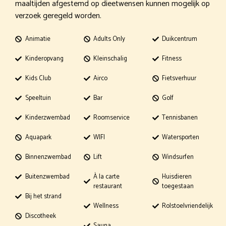
maaltijden afgestemd op dieetwensen kunnen mogelijk op
verzoek geregeld worden.
Animatie
Adults Only
Duikcentrum
Kinderopvang
Kleinschalig
Fitness
Kids Club
Airco
Fietsverhuur
Speeltuin
Bar
Golf
Kinderzwembad
Roomservice
Tennisbanen
Aquapark
WIFI
Watersporten
Binnenzwembad
Lift
Windsurfen
Buitenzwembad
À la carte
Huisdieren
restaurant
toegestaan
Bij het strand
Wellness
Rolstoelvriendelijk
Discotheek
Sauna