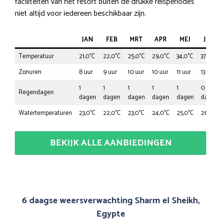
faciliteiten van het resort buiten de drukke reisperiodes
niet altijd voor iedereen beschikbaar zijn.
JAN
FEB
MRT
APR
MEI
JUN
Temperatuur
21,0°C
22,0°C
25,0°C
29,0°C
34,0°C
37,0°C
Zonuren
8 uur
9 uur
10 uur
10 uur
11 uur
13 uur
1
1
1
1
1
0
Regendagen
dagen
dagen
dagen
dagen
dagen
dagen
Watertemperaturen
23,0°C
22,0°C
23,0°C
24,0°C
25,0°C
26,0°C
BEKIJK ALLE AANBIEDINGEN
6 daagse weersverwachting Sharm el Sheikh,
Egypte