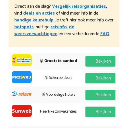
Direct aan de slag?
Vergelijk reisorganisaties
,
vind
deals en acties
of vind meer info in de
handige keuzehulp
. Je treft hier ook meer info over
hotspots
, nuttige
reisinfo
,
de
weersverwachtingen
en een verhelderende
FAQ
.
🥇
Grootste aanbod
Bekijken
🥈 Scherpe deals
Bekijken
🥉 Voordelige hotels
Bekijken
Heerlijke zonvakanties
Bekijken