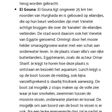
terug worden gebracht.
El Gouna
: El Gouna ligt ongeveer 25 km ten
noorden van Hurghada en is gebouwd op eilandjes,
die op hun beurt verbonden zijn met Venetië
achtige bruggen die over de ‘kanalen’ de eilandjes
verbinden. De stad word daarom ook het Venetië
van Egypte genoemd. Omringt door het mooie
helder smaragdgroene water met een schat aan
onderwater leven. In de plaats staan villa’s van rijke
buitenlanders, Egyptenaren, zoals de acteur Omar
Sharif. Je krijgt te horen hoe deze plaats is
ontstaan en bezoekt het aquarium. Lunch krijgt u
op de boot tussen de middag, ook bijna
vanzelfsprekend is daarbij frisdrank aanwezig. De
boot zal mogelijk 2 stops maken op de volle zee
waar je kan snorkelen, zwemmen tussen de
mooiste vissen, onderwater planten en koraal. De
mogelijk om aan boord van de boot te vissen is er
ook. Na een leuke enerverende dag zal je nadat je