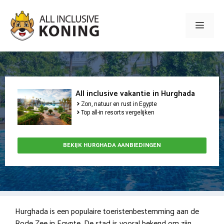
Ga
naar
Men
de
inhoud
All inclusive vakantie in Hurghada
Zon, natuur en rust in Egypte
Top all-in resorts vergelijken
BEKIJK HURGHADA AANBIEDINGEN
Hurghada is een populaire toeristenbestemming aan de
Rode Zee in Egypte. De stad is vooral bekend om zijn